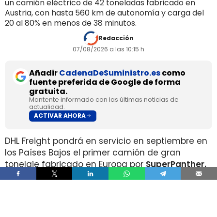
un camión eléctrico de 42 toneladas fabricado en
Austria, con hasta 560 km de autonomía y carga del
20 al 80% en menos de 38 minutos.
Redacción
07/08/2026 a las 10:15 h
Añadir
CadenaDeSuministro.es
como
fuente preferida de Google de forma
gratuita.
Mantente informado con las últimas noticias de
actualidad.
ACTIVAR AHORA
DHL Freight pondrá en servicio en septiembre en
los Países Bajos el primer camión de gran
tonelaje fabricado en Europa por
SuperPanther,
después de trasladar la unidad desde Austria
durante agosto. La tractora salió de la línea de
montaje final de Steyr Automotive el 27 de julio,
en la planta de Steyr, en Austria
.