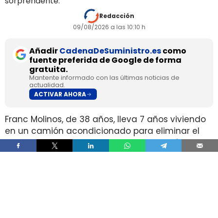
sorprendente.
Redacción
09/08/2026 a las 10:10 h
Añadir
CadenaDeSuministro.es
como
fuente preferida de Google de forma
gratuita.
Mantente informado con las últimas noticias de
actualidad.
ACTIVAR AHORA
Franc Molinos, de 38 años, lleva 7 años viviendo
en un camión acondicionado para eliminar el
alquiler y recortar sus gastos fijos. El vehículo
incorpora cocina, dormitorio, espacio de
almacenamiento, sistema de acumulación de
agua y paneles solares para generar
electricidad.
El ahorro en vivienda ha cambiado por completo