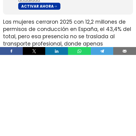
actualidad.
ACTIVAR AHORA
Las mujeres cerraron 2025 con 12,2 millones de
permisos de conducción en España, el 43,4% del
total, pero esa presencia no se traslada al
transporte profesional, donde apenas
representan el 2% de un colectivo de 250.000
conductores. La brecha aparece pese a que
25.000 mujeres sí cuentan con el permiso
necesario para trabajar al volante.
Ahí está la principal contradicción del sector. La
capacidad legal para incorporarse existe en una
escala muy superior a la presencia real en
cabina, mientras la actividad mantiene
jornadas y arranques de semana que siguen
condicionando la entrada y la permanencia en
la conducción de mercancías.