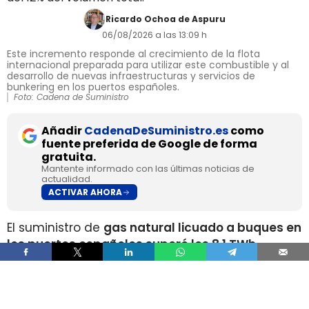
Ricardo Ochoa de Aspuru
06/08/2026 a las 13:09 h
Este incremento responde al crecimiento de la flota
internacional preparada para utilizar este combustible y al
desarrollo de nuevas infraestructuras y servicios de
bunkering en los puertos españoles.
Foto: Cadena de Suministro
Añadir
CadenaDeSuministro.es
como
fuente preferida de Google de forma
gratuita.
Mantente informado con las últimas noticias de
actualidad.
ACTIVAR AHORA
El suministro de
gas natural licuado a buques en
los puertos españoles superó los 8,1 TWh
durante 2025
, un volumen que multiplica por
más de cuatro el registrado apenas dos años
antes, según los datos recopilados por Gasnam.