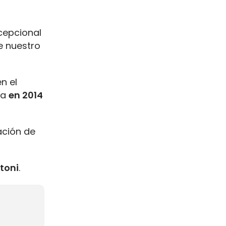
cepcional
e nuestro
n el
ya
en 2014
ación de
toni
.