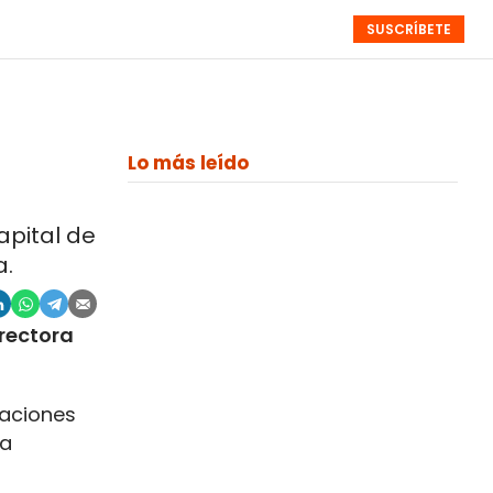
SUSCRÍBETE
RESÚMENES
NISTAS
MONOGRÁFICOS
EVENTOS
SEMANALES
Lo más leído
apital de
a.
rectora
caciones
la