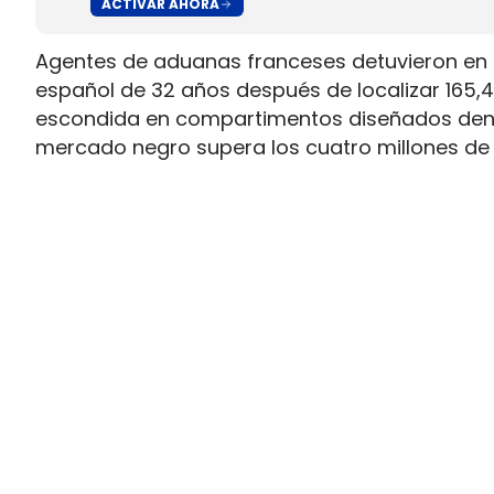
ACTIVAR AHORA
Agentes de aduanas franceses detuvieron en l
español de 32 años después de localizar 165,42
escondida en compartimentos diseñados dentro
mercado negro supera los cuatro millones de 
El caso añade un detalle que complica los cont
visible ni en un doble fondo convencional, sin
llevaba matrícula holandesa y los agentes lo 
La cocaína iba oculta en el ai
Durante la revisión, los agentes encontraron
específicamente dentro del sistema de climat
Ese método de ocultación coincide con otros ha
caso similar acabó con el descubrimiento de 1
acondicionado, un precedente que apunta a 