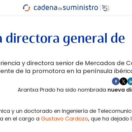
INDUSTRIA
RA
MARÍTIMO
INTERMODAL
PROTAGO
CARRETERA
 directora general de
riencia y directora senior de Mercados de C
rente de la promotora en la península ibéric
Arantxa Prado ha sido nombrada
nueva di
trónica y un doctorado en Ingeniería de Telecomuni
eva en el cargo a
Gustavo Cardozo
, que ha dejado 