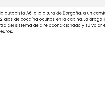
a autopista A6, a la altura de Borgoña, a un cam
 kilos de cocaína ocultos en la cabina. La droga 
 del sistema de aire acondicionado y su valor e
euros.
roles en carretera porque el alijo no viajaba en 
o en un elemento técnico del vehículo. El camión, 
siguieron de forma discreta antes de ordenar la in
re acondicionado de la cabina
 la mercancía repartida en huecos preparados
ización del camión.
llazgos recientes en vehículos de transporte. En a
70 kilos de cannabis escondidos también en el ai
un uso creciente de compartimentos técnicos pa