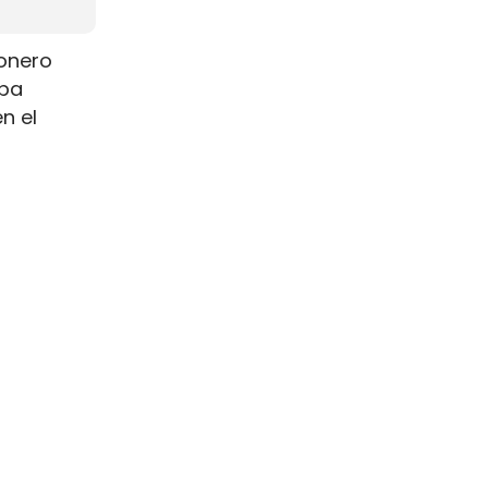
ionero
iba
n el
una carga
además,
spección.
bril, otro
re
ra mover