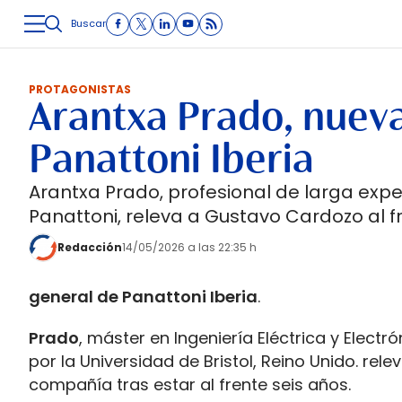
Buscar
LOGÍSTICA
INMOLOGÍSTICA
INTRALOGÍSTICA
CARRETE
PROTAGONISTAS
Arantxa Prado, nueva
Panattoni Iberia
Arantxa Prado, profesional de larga expe
Panattoni, releva a Gustavo Cardozo al f
Redacción
14/05/2026 a las 22:35 h
general de Panattoni Iberia
.
Prado
, máster en Ingeniería Eléctrica y Elec
por la Universidad de Bristol, Reino Unido. rel
compañía tras estar al frente seis años.