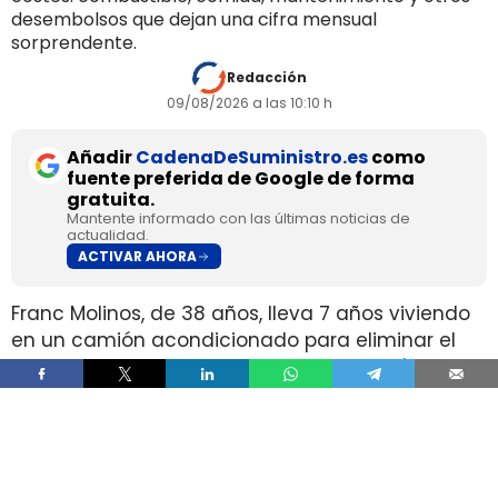
desembolsos que dejan una cifra mensual
sorprendente.
Redacción
09/08/2026 a las 10:10 h
Añadir
CadenaDeSuministro.es
como
fuente preferida de Google de forma
gratuita.
Mantente informado con las últimas noticias de
actualidad.
ACTIVAR AHORA
Franc Molinos, de 38 años, lleva 7 años viviendo
en un camión acondicionado para eliminar el
alquiler y recortar sus gastos fijos. El vehículo
incorpora cocina, dormitorio, espacio de
almacenamiento, sistema de acumulación de
agua y paneles solares para generar
electricidad.