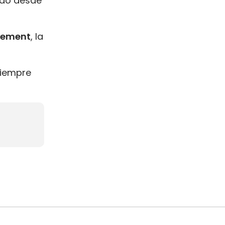
ndo desde
urement
, la
siempre