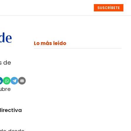
SUSCRÍBETE
RESÚMENES
NISTAS
MONOGRÁFICOS
EVENTOS
SEMANALES
 de
Lo más leído
s de
tubre
irectiva