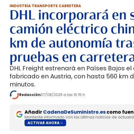
INDUSTRIA TRANSPORTE CARRETERA
DHL incorporará en 
camión eléctrico chi
km de autonomía tra
pruebas en carreter
DHL Freight estrenará en Países Bajos el
fabricado en Austria, con hasta 560 km 
minutos.
Redacción
07/08/2026 a las 10:15 h
Añadir
CadenaDeSuministro.es
como fuent
Mantente informado con las últimas noticias de actuali
ACTIVAR AHORA