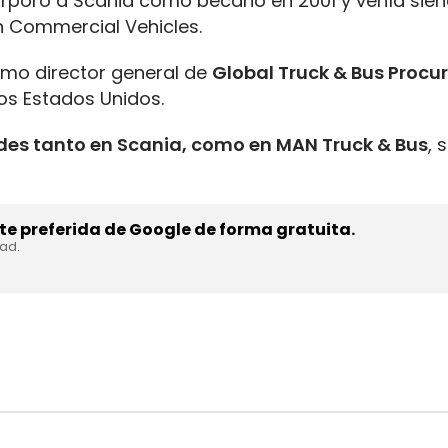
orporó a Scania como becario en 2001 y venía sie
 Commercial Vehicles.
omo director general de
Global Truck & Bus Proc
os Estados Unidos.
des tanto en Scania, como en MAN Truck & Bus
, 
e preferida de Google de forma gratuita.
dad.