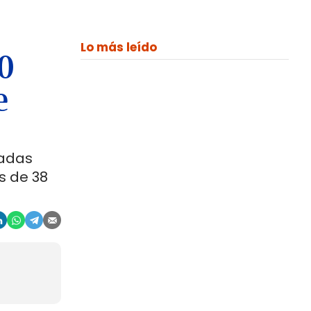
Lo más leído
00
e
ladas
s de 38