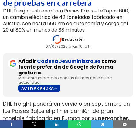
de pruebas en carretera
DHL Freight estrenará en Países Bajos el eTopas 600,
un camión eléctrico de 42 toneladas fabricado en
Austria, con hasta 560 km de autonomía y carga del
20 al 80% en menos de 38 minutos.
Redacción
07/08/2026 a las 10:15 h
Añadir
CadenaDeSuministro.es
como
fuente preferida de Google de forma
gratuita.
Mantente informado con las últimas noticias de
actualidad.
ACTIVAR AHORA
DHL Freight pondrá en servicio en septiembre en
los Países Bajos el primer camión de gran
tonelaje fabricado en Europa por
SuperPanther,
después de trasladar la unidad desde Austria
durante agosto. La tractora salió de la línea de