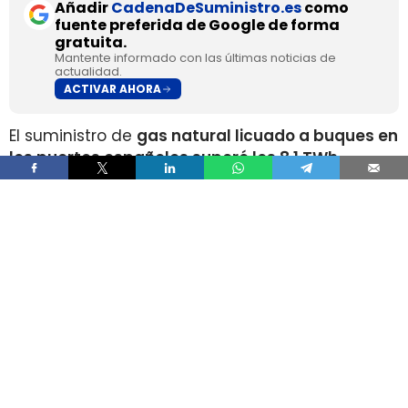
Añadir
CadenaDeSuministro.es
como
fuente preferida de Google de forma
gratuita.
Mantente informado con las últimas noticias de
actualidad.
ACTIVAR AHORA
El suministro de
gas natural licuado a buques en
los puertos españoles superó los 8,1 TWh
durante 2025
, un volumen que multiplica por
más de cuatro el registrado apenas dos años
antes, según los datos recopilados por Gasnam.
La energía suministrada, que incluye tanto GNL
de origen fósil como renovable, equivaldría
aproximadamente a
llenar el depósito de 16
millones de automóviles
.
Este incremento responde al crecimiento de la
flota internacional preparada para utilizar este
combustible y al desarrollo de
nuevas