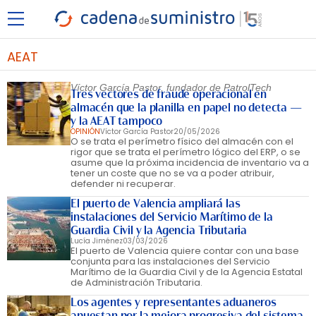
AEAT
Víctor García Pastor, fundador de PatrolTech
Tres vectores de fraude operacional en
almacén que la planilla en papel no detecta —
y la AEAT tampoco
OPINIÓN
Víctor García Pastor
20/05/2026
O se trata el perímetro físico del almacén con el
rigor que se trata el perímetro lógico del ERP, o se
asume que la próxima incidencia de inventario va a
tener un coste que no se va a poder atribuir,
defender ni recuperar.
El puerto de Valencia ampliará las
instalaciones del Servicio Marítimo de la
Guardia Civil y la Agencia Tributaria
Lucía Jiménez
03/03/2026
El puerto de Valencia quiere contar con una base
conjunta para las instalaciones del Servicio
Marítimo de la Guardia Civil y de la Agencia Estatal
de Administración Tributaria.
Los agentes y representantes aduaneros
apuestan por la mejora progresiva del sistema