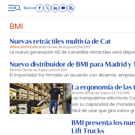
Buscar
LOGÍSTICA
INMOLOGÍSTICA
INTRALOGÍSTICA
CARRETE
BMI
Nuevas retráctiles multivía de Cat
INTRALOGÍSTICA
Ricardo Ochoa de Aspuru
17/04/2017
La nueva generación N2 de carretillas retráctiles está disp
Nuevo distribuidor de BMI para Madrid y
Ricardo Ochoa de Aspuru
24/03/2017
El importador ha firmado un acuerdo con Alcamar, empresa 
La ergonomía de las t
Ricardo Ochoa de Aspuru
22/02/2013
Las transpaletas eléctricas Ca
por su capacidad de maniobr
fácil de usar que gira varios
BMI presenta los nu
Lift Trucks