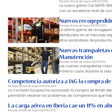
Ricardo Ochoa de Aspuru
08/02/2013
La nueva gama Cat NSP10-16N
con un excelente nivel de con
Nuevos recogepedidos
Ricardo Ochoa de Aspuru
07/12/2012
La última gama de recogepedido
distribuídos en el mercado es
altos estándares de productiv
Nuevas transpaletas
Manutención
Ricardo Ochoa de Aspuru
30/11/2012
Las nuevas transpaletas mezc
mínimo coste durante la vida ú
Competencia autoriza a IAG la compra de
Ricardo Ochoa de Aspuru
03/06/2012
La Comisión Europea ha autorizado la compra de British Mi
permitirán resolver los problemas de competencia que hab
La carga aérea en Iberia cae un 11% en abr
Ricardo Ochoa de Aspuru
10/05/2012