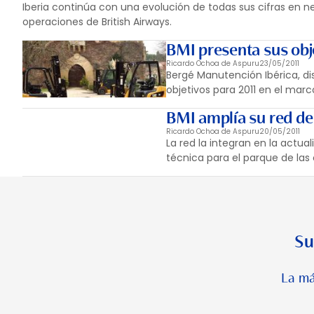
Iberia continúa con una evolución de todas sus cifras en ne
operaciones de British Airways.
BMI presenta sus obj
Ricardo Ochoa de Aspuru
23/05/2011
Bergé Manutención Ibérica, dist
objetivos para 2011 en el mar
BMI amplía su red de
Ricardo Ochoa de Aspuru
20/05/2011
La red la integran en la actua
técnica para el parque de las 
Su
La má