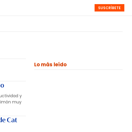
SUSCRÍBETE
RESÚMENES
NISTAS
MONOGRÁFICOS
EVENTOS
SEMANALES
Lo más leído
io
uctividad y
 timón muy
de Cat