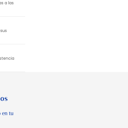
s a las
 sus
istencia
los
 en tu