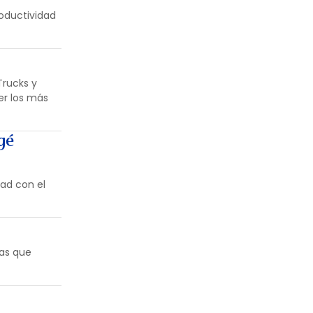
oductividad
Trucks y
er los más
gé
ad con el
vas que