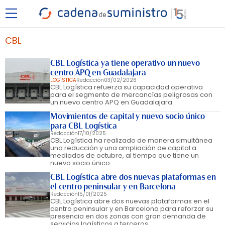
CBL
CBL Logística ya tiene operativo un nuevo
centro APQ en Guadalajara
LOGÍSTICA
Redacción
03/02/2026
CBL Logística refuerza su capacidad operativa
para el segmento de mercancías peligrosas con
un nuevo centro APQ en Guadalajara.
Movimientos de capital y nuevo socio único
para CBL Logística
Redacción
17/10/2025
CBL Logística ha realizado de manera simultánea
una reducción y una ampliación de capital a
mediados de octubre, al tiempo que tiene un
nuevo socio único.
CBL Logística abre dos nuevas plataformas en
el centro peninsular y en Barcelona
Redacción
15/01/2025
CBL Logística abre dos nuevas plataformas en el
centro peninsular y en Barcelona para reforzar su
presencia en dos zonas con gran demanda de
servicios logísticos a terceros.