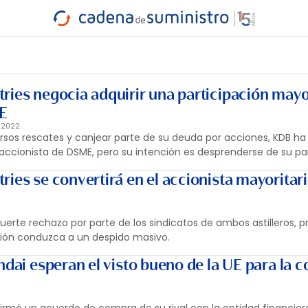
INDUSTRIA
RA
MARÍTIMO
INTERMODAL
PROTAGO
CARRETERA
ries negocia adquirir una participación mayo
ME
1/2022
rsos rescates y canjear parte de su deuda por acciones, KDB h
 accionista de DSME, pero su intención es desprenderse de su par
ies se convertirá en el accionista mayoritar
uerte rechazo por parte de los sindicatos de ambos astilleros,
fusión conduzca a un despido masivo.
ndai esperan el visto bueno de la UE para la 