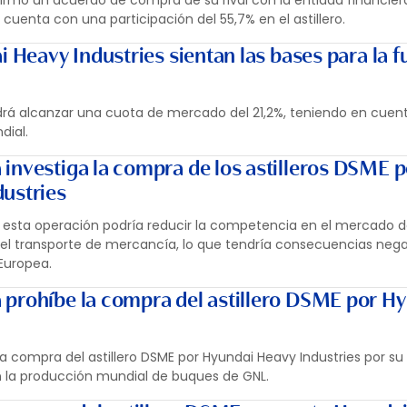
irmó un acuerdo de compra de su rival con la entidad financier
uenta con una participación del 55,7% en el astillero.
i Heavy Industries sientan las bases para la f
podrá alcanzar una cuota de mercado del 21,2%, teniendo en cuent
dial.
investiga la compra de los astilleros DSME p
ustries
i esta operación podría reducir la competencia en el mercado d
el transporte de mercancía, lo que tendría consecuencias nega
Europea.
prohíbe la compra del astillero DSME por H
a compra del astillero DSME por Hyundai Heavy Industries por s
a producción mundial de buques de GNL.