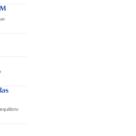
MM
ser
e
las
quilibrio