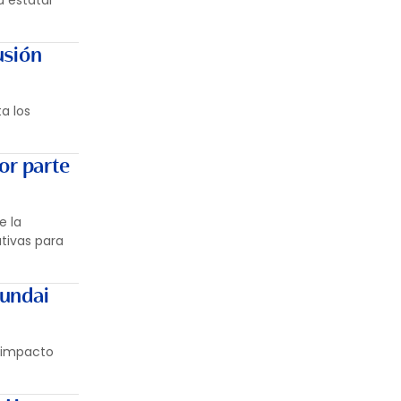
a estatal
usión
a los
or parte
e la
tivas para
yundai
u impacto