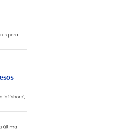
res para
resos
a 'offshore',
a última