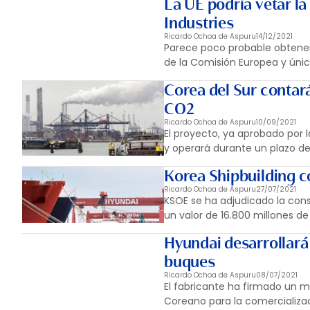
La UE podría vetar l
Industries
Ricardo Ochoa de Aspuru
14/12/2021
Parece poco probable obtener
de la Comisión Europea y úni
Corea del Sur contar
CO2
Ricardo Ochoa de Aspuru
10/09/2021
El proyecto, ya aprobado por l
y operará durante un plazo de
Korea Shipbuilding c
Ricardo Ochoa de Aspuru
27/07/2021
KSOE se ha adjudicado la cons
un valor de 16.800 millones de
Hyundai desarrollará
buques
Ricardo Ochoa de Aspuru
08/07/2021
El fabricante ha firmado un 
Coreano para la comercializ