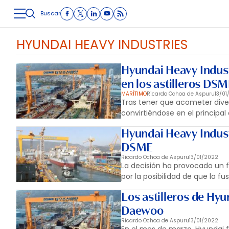
Buscar
LOGÍSTICA
INMOLOGÍSTICA
INTRALOGÍSTICA
CARRETE
HYUNDAI HEAVY INDUSTRIES
Hyundai Heavy Indust
en los astilleros DS
MARÍTIMO
Ricardo Ochoa de Aspuru
13/0
Tras tener que acometer dive
convirtiéndose en el principal
Hyundai Heavy Industr
DSME
Ricardo Ochoa de Aspuru
13/01/2022
La decisión ha provocado un f
por la posibilidad de que la 
Los astilleros de Hyu
Daewoo
Ricardo Ochoa de Aspuru
13/01/2022