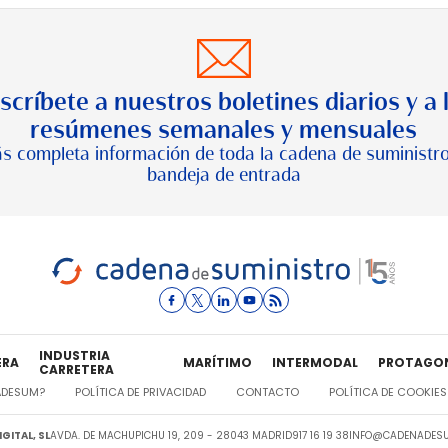
scríbete a nuestros boletines diarios y a 
resúmenes semanales y mensuales
s completa información de toda la cadena de suministro
bandeja de entrada
INDUSTRIA
ERA
MARÍTIMO
INTERMODAL
PROTAGO
CARRETERA
ADESUM?
POLÍTICA DE PRIVACIDAD
CONTACTO
POLÍTICA DE COOKIES
GITAL, SL
AVDA. DE MACHUPICHU 19, 209 - 28043 MADRID
917 16 19 38
INFO@CADENADESU