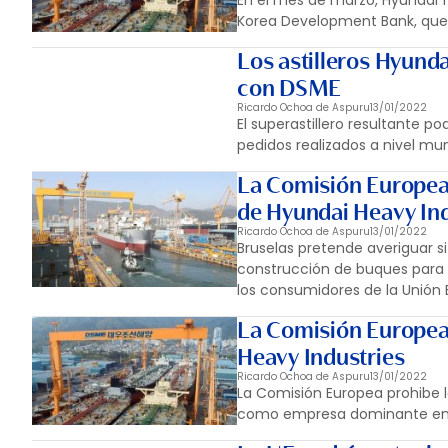
En el mes de marzo, Hyundai f
Korea Development Bank, que c
Los astilleros Hyunda
con DSME
Ricardo Ochoa de Aspuru
13/01/2022
El superastillero resultante 
pedidos realizados a nivel mun
La Comisión Europea 
de Hyundai Heavy Ind
Ricardo Ochoa de Aspuru
13/01/2022
Bruselas pretende averiguar s
construcción de buques para 
los consumidores de la Unión 
La Comisión Europea 
Heavy Industries
Ricardo Ochoa de Aspuru
13/01/2022
La Comisión Europea prohibe l
como empresa dominante en l