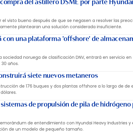
a compra del astillero DSME por parte Hyunda
 el visto bueno después de que se negasen a resolver las preo
camente plantearan una solución considerada insuficiente.
á con una plataforma 'offshore' de almacena
a sociedad noruega de clasificación DNV, entrará en servicio en
 30 años.
onstruirá siete nuevos metaneros
trucción de 176 buques y dos plantas offshore a lo largo de de 
 dólares.
 sistemas de propulsión de pila de hidrógeno
memorándum de entendimiento con Hyundai Heavy Industries y e
ación de un modelo de pequeño tamaño.