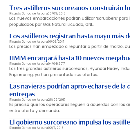
Tres astilleros surcoreanos construirán 
Ricardo Ochoa de Aspuru
30/09/2018
Las nuevas embarcaciones podrán utilizar ‘scrubbers’ para
propulsados por Gas Natural Licuado, GNL.
Los astilleros registran hasta mayo más 
Ricardo Ochoa de Aspuru
01/06/2017
Los precios han empezado a repuntar a partir de marzo, cu
HMM encargará hasta 10 nuevos megabuqu
Ricardo Ochoa de Aspuru
04/04/2017
Los tres grandes astilleros surcoreanos, Hyundai Heavy Ind
Engineering, ya han presentado sus ofertas.
Las navieras podrían aprovecharse de la de
entregas
Ricardo Ochoa de Aspuru
28/02/2017
Es preciso que los operadores lleguen a acuerdos con los as
entre oferta y demanda.
El gobierno surcoreano impulsa los astille
Ricardo Ochoa de Aspuru
02/11/2016