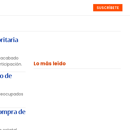
SUSCRÍBETE
RESÚMENES
NISTAS
MONOGRÁFICOS
EVENTOS
SEMANALES
ritaria
a acabado
Lo más leído
ticipación.
io de
 preocupados
compra de