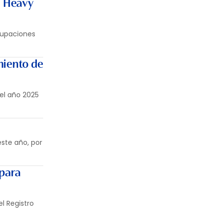
i Heavy
cupaciones
miento de
 el año 2025
este año, por
 para
l Registro