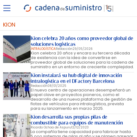
KION
Kion celebra 20 años como proveedor global de
soluciones logísticas
INTRALOGÍSTICA
Redacción
29/05/2026
Kion celebra 20 años y encara su tercera década
de existencia con la idea de convertirse en
proveedor global de soluciones para la cadena de
suministro en un entorno de creciente complejidad.
Kion instalará su hub digital de innovación
intralogística en el DFactory Barcelona
Redacción
08/01/2025
El nuevo centro de operaciones desempeñará un
papel clave en proyectos pioneros, como el
desarrollo de una nueva plataforma de gestión de
flotas de vehículos para intralogística, prevista
para su lanzamiento en marzo 2025.
Kion desarrolla sus propias pilas de
combustible para equipos de manutención
Ricardo Ochoa de Aspuru
12/12/2023
La compañía tiene capacidad para fabricar hasta
5.ooo sistemas de pilas al año y se planea agregar