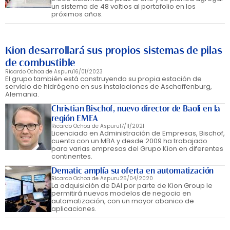
un sistema de 48 voltios al portafolio en los
próximos años.
Kion desarrollará sus propios sistemas de pilas
de combustible
Ricardo Ochoa de Aspuru
16/01/2023
El grupo también está construyendo su propia estación de
servicio de hidrógeno en sus instalaciones de Aschaffenburg,
Alemania.
Christian Bischof, nuevo director de Baoli en la
región EMEA
Ricardo Ochoa de Aspuru
17/11/2021
Licenciado en Administración de Empresas, Bischof,
cuenta con un MBA y desde 2009 ha trabajado
para varias empresas del Grupo Kion en diferentes
continentes.
Dematic amplía su oferta en automatización
Ricardo Ochoa de Aspuru
25/04/2020
La adquisición de DAI por parte de Kion Group le
permitirá nuevos modelos de negocio en
automatización, con un mayor abanico de
aplicaciones.