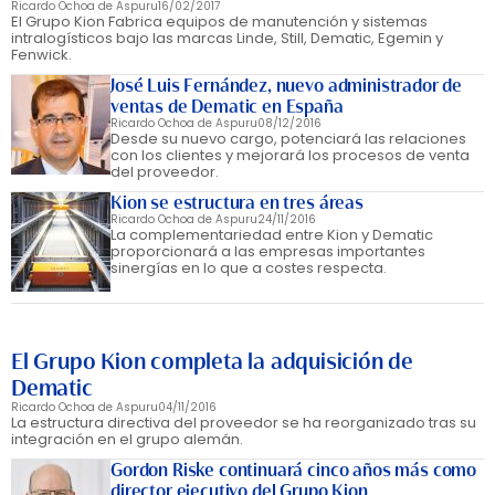
Ricardo Ochoa de Aspuru
16/02/2017
El Grupo Kion Fabrica equipos de manutención y sistemas
intralogísticos bajo las marcas Linde, Still, Dematic, Egemin y
Fenwick.
José Luis Fernández, nuevo administrador de
ventas de Dematic en España
Ricardo Ochoa de Aspuru
08/12/2016
Desde su nuevo cargo, potenciará las relaciones
con los clientes y mejorará los procesos de venta
del proveedor.
Kion se estructura en tres áreas
Ricardo Ochoa de Aspuru
24/11/2016
La complementariedad entre Kion y Dematic
proporcionará a las empresas importantes
sinergías en lo que a costes respecta.
El Grupo Kion completa la adquisición de
Dematic
Ricardo Ochoa de Aspuru
04/11/2016
La estructura directiva del proveedor se ha reorganizado tras su
integración en el grupo alemán.
Gordon Riske continuará cinco años más como
director ejecutivo del Grupo Kion