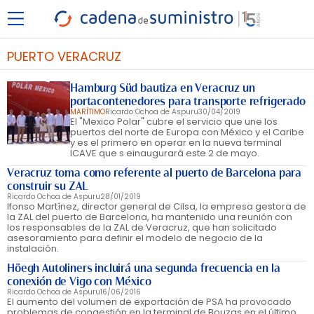
PUERTO VERACRUZ
Hamburg Süd bautiza en Veracruz un
portacontenedores para transporte refrigerado
MARÍTIMO
Ricardo Ochoa de Aspuru
30/04/2019
El "Mexico Polar" cubre el servicio que une los
puertos del norte de Europa con México y el Caribe
y es el primero en operar en la nueva terminal
ICAVE que s einaugurará este 2 de mayo.
Veracruz toma como referente al puerto de Barcelona para
construir su ZAL
Ricardo Ochoa de Aspuru
28/01/2019
lfonso Martínez, director general de Cilsa, la empresa gestora de
la ZAL del puerto de Barcelona, ha mantenido una reunión con
los responsables de la ZAL de Veracruz, que han solicitado
asesoramiento para definir el modelo de negocio de la
instalación.
Höegh Autoliners incluirá una segunda frecuencia en la
conexión de Vigo con México
Ricardo Ochoa de Aspuru
16/06/2016
El aumento del volumen de exportación de PSA ha provocado
problemas de congestión en la terminal de Bouzas en el último