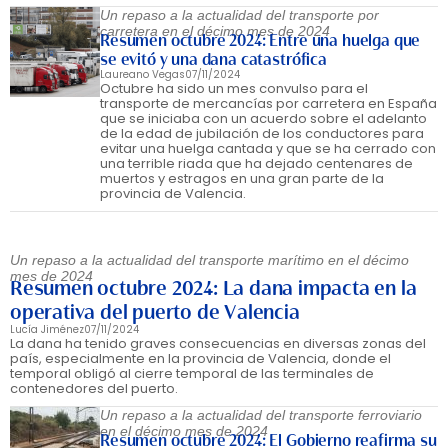
Un repaso a la actualidad del transporte por
carretera en el décimo mes de 2024
Resumen octubre 2024: Entre una huelga que
se evitó y una dana catastrófica
Laureano Vegas
07/11/2024
Octubre ha sido un mes convulso para el
transporte de mercancías por carretera en España
que se iniciaba con un acuerdo sobre el adelanto
de la edad de jubilación de los conductores para
evitar una huelga cantada y que se ha cerrado con
una terrible riada que ha dejado centenares de
muertos y estragos en una gran parte de la
provincia de Valencia.
Un repaso a la actualidad del transporte marítimo en el décimo
mes de 2024
Resumen octubre 2024: La dana impacta en la
operativa del puerto de Valencia
Lucía Jiménez
07/11/2024
La dana ha tenido graves consecuencias en diversas zonas del
país, especialmente en la provincia de Valencia, donde el
temporal obligó al cierre temporal de las terminales de
contenedores del puerto.
Un repaso a la actualidad del transporte ferroviario
en el décimo mes de 2024
Resumen octubre 2024: El Gobierno reafirma su