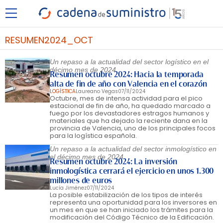
RESUMEN2024_OCT
Un repaso a la actualidad del sector logístico en el
décimo mes de 2024
Resumen octubre 2024: Hacia la temporada
alta de fin de año con Valencia en el corazón
LOGÍSTICA
Laureano Vegas
07/11/2024
Octubre, mes de intensa actividad para el pico
estacional de fin de año, ha quedado marcado a
fuego por los devastadores estragos humanos y
materiales que ha dejado la reciente dana en la
provincia de Valencia, uno de los principales focos
para la logística española.
Un repaso a la actualidad del sector inmologístico en
el décimo mes de 2024
Resumen octubre 2024: La inversión
inmologística cerrará el ejercicio en unos 1.300
millones de euros
Lucía Jiménez
07/11/2024
La posible estabilización de los tipos de interés
representa una oportunidad para los inversores en
un mes en que se han iniciado los trámites para la
modificación del Código Técnico de la Edificación.