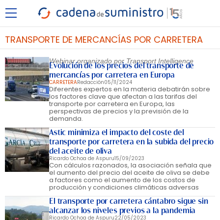
TRANSPORTE DE MERCANCÍAS POR CARRETERA
Webinar organizado por Transport Intelligence
Evolución de los precios del transporte de
mercancías por carretera en Europa
CARRETERA
Redacción
05/11/2024
Diferentes expertos en la materia debatirán sobre
los factores clave que afectan a las tarifas del
transporte por carretera en Europa, las
perspectivas de precios y la previsión de la
demanda.
Astic minimiza el impacto del coste del
transporte por carretera en la subida del precio
del aceite de oliva
Ricardo Ochoa de Aspuru
15/09/2023
Con cálculos razonados, la asociación señala que
el aumento del precio del aceite de oliva se debe
a factores como el aumento de los costos de
producción y condiciones climáticas adversas
El transporte por carretera cántabro sigue sin
alcanzar los niveles previos a la pandemia
Ricardo Ochoa de Aspuru
22/05/2023