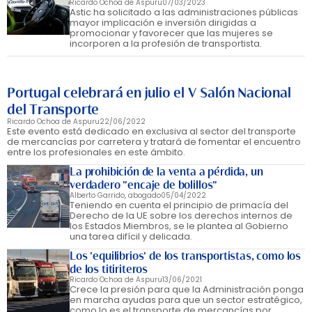
Ricardo Ochoa de Aspuru
07/03/2023
Astic ha solicitado a las administraciones públicas
mayor implicación e inversión dirigidas a
promocionar y favorecer que las mujeres se
incorporen a la profesión de transportista.
Portugal celebrará en julio el V Salón Nacional
del Transporte
Ricardo Ochoa de Aspuru
22/06/2022
Este evento está dedicado en exclusiva al sector del transporte
de mercancías por carretera y tratará de fomentar el encuentro
entre los profesionales en este ámbito.
La prohibición de la venta a pérdida, un
verdadero "encaje de bolillos"
Alberto Garrido, abogado
05/04/2022
Teniendo en cuenta el principio de primacía del
Derecho de la UE sobre los derechos internos de
los Estados Miembros, se le plantea al Gobierno
una tarea difícil y delicada.
Los 'equilibrios' de los transportistas, como los
de los titiriteros
Ricardo Ochoa de Aspuru
13/06/2021
Crece la presión para que la Administración ponga
en marcha ayudas para que un sector estratégico,
como lo es el transporte de mercancías por