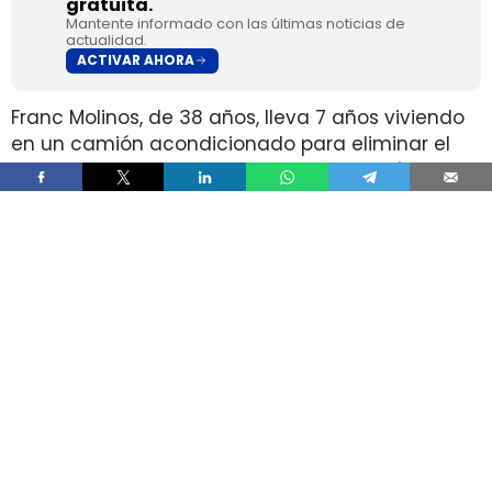
gratuita.
Mantente informado con las últimas noticias de
actualidad.
ACTIVAR AHORA
Franc Molinos, de 38 años, lleva 7 años viviendo
en un camión acondicionado para eliminar el
alquiler y recortar sus gastos fijos. El vehículo
incorpora cocina, dormitorio, espacio de
almacenamiento, sistema de acumulación de
agua y paneles solares para generar
electricidad.
El ahorro en vivienda ha cambiado por completo
su estructura de gasto, pero no ha borrado las
exigencias diarias de esa fórmula. Molinos
afirma que dejó de pagar alquiler y luz y que
apenas paga agua, aunque a cambio afronta
de forma constante el mantenimiento del
vehículo, la gestión de recursos, el espacio