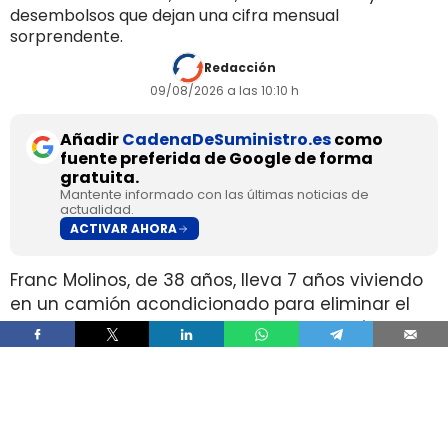
desembolsos que dejan una cifra mensual
sorprendente.
Redacción
09/08/2026 a las 10:10 h
Añadir
CadenaDeSuministro.es
como
fuente preferida de Google de forma
gratuita.
Mantente informado con las últimas noticias de
actualidad.
ACTIVAR AHORA
Franc Molinos, de 38 años, lleva 7 años viviendo
en un camión acondicionado para eliminar el
alquiler y recortar sus gastos fijos. El vehículo
incorpora cocina, dormitorio, espacio de
almacenamiento, sistema de acumulación de
agua y paneles solares para generar
electricidad.