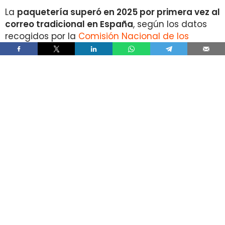
La
paquetería superó en 2025 por primera vez al
correo tradicional en España
, según los datos
recogidos por la
Comisión Nacional de los
Mercados y la Competencia
en su Informe Anual
del Sector Postal 2025.
Durante el pasado ejercicio se contabilizaron
1.335 millones de envíos de paquetería
, un 10%
más que en 2024 y un 148% por encima del
volumen registrado en 2019.
En sentido contrario, los
envíos postales
tradicionales descendieron un 8% anual
, hasta
situarse en 1.164 millones de cartas, tarjetas
postales, notificaciones administrativas y
comunicaciones de publicidad directa.
Este volumen representa
la mitad del registrado
en 2019 y aproximadamente la tercera parte del