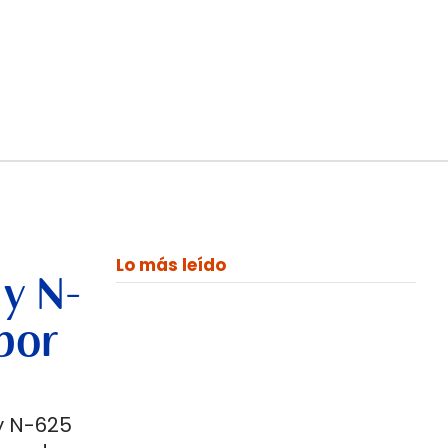
Lo más leído
 y N-
por
y N-625