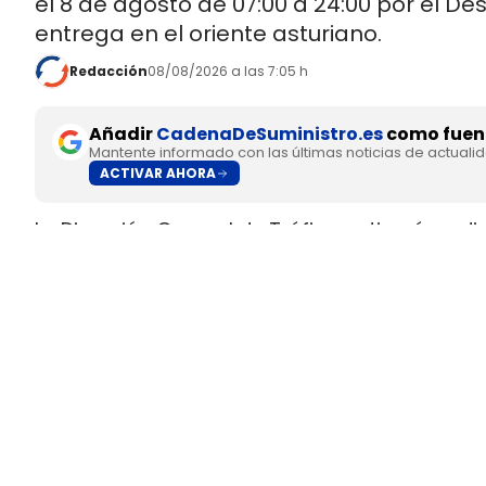
el 8 de agosto de 07:00 a 24:00 por el De
entrega en el oriente asturiano.
Redacción
08/08/2026 a las 7:05 h
Añadir
CadenaDeSuministro.es
como fuent
Mantente informado con las últimas noticias de actuali
ACTIVAR AHORA
La Dirección General de Tráfico activará un di
Sella entre el viernes 7 y el sábado 8 de agos
Arriondas y Ribadesella y que vetarán el paso
mercancías peligrosas durante buena parte d
La mayor afección no estará en un corte punt
Evento de Alta Afectación al Tráfico por una 
trayecto habitual por la N-634 o la N-625 pas
controles reforzados en plena jornada operati