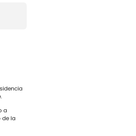
a
sidencia
.
o a
 de la