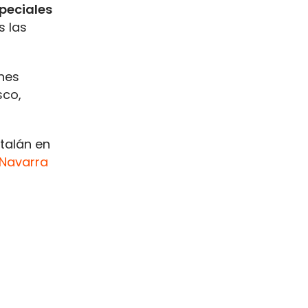
peciales
 las
nes
sco,
atalán en
Navarra