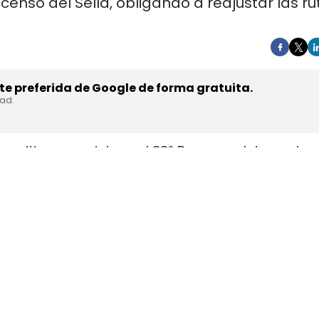
scenso del Sella, obligando a reajustar las r
e preferida de Google de forma gratuita.
dad.
spositivo especial por el 88º Descenso Internaciona
to, con restricciones que afectarán a los accesos 
 de vehículos pesados, transportes especiales y
el sábado.
ual, sino en que la DGT ha catalogado la prueba
asistencia prevista de 300.000 personas, de modo
ará a depender de desvíos, franjas horarias cerra
va.