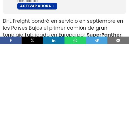
actualidad.
ACTIVAR AHORA
DHL Freight pondrá en servicio en septiembre en
los Países Bajos el primer camión de gran
tonelaje fabricado en Europa por
SuperPanther,
después de trasladar la unidad desde Austria
durante agosto. La tractora salió de la línea de
montaje final de Steyr Automotive el 27 de julio,
en la planta de Steyr, en Austria
.
El movimiento llega con una doble lectura
industrial y operativa. SuperPanther es una
empresa china fundada en 2022
, pero su eTopas
600 para el mercado europeo se ensambla en
Austria con socios industriales del continente y
ya ha realizado tests en rutas reales antes de su
comercialización.