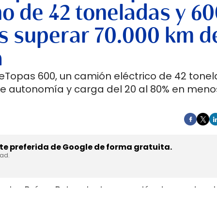
no de 42 toneladas y 6
s superar 70.000 km d
a
 eTopas 600, un camión eléctrico de 42 tone
de autonomía y carga del 20 al 80% en meno
e preferida de Google de forma gratuita.
dad.
en los Países Bajos el primer camión de gran tonel
s de trasladar la unidad desde Austria durante a
teyr Automotive el 27 de julio,
en la planta de Stey