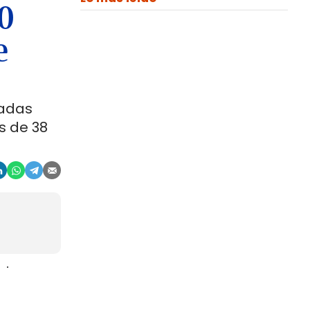
00
e
ladas
s de 38
aje
gosto. La
r, en