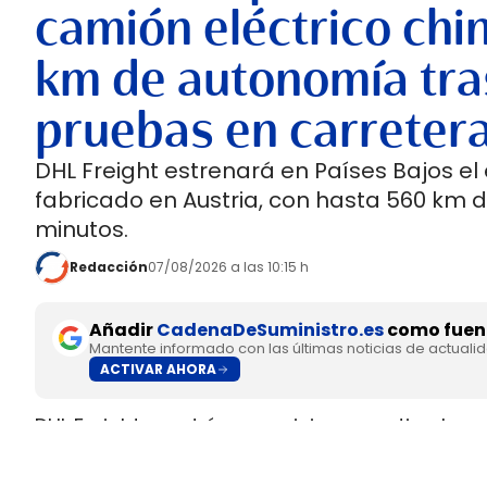
camión eléctrico chi
km de autonomía tra
pruebas en carreter
DHL Freight estrenará en Países Bajos el
fabricado en Austria, con hasta 560 km 
minutos.
Redacción
07/08/2026 a las 10:15 h
Añadir
CadenaDeSuministro.es
como fuent
Mantente informado con las últimas noticias de actuali
ACTIVAR AHORA
DHL Freight pondrá en servicio en septiembre 
fabricado en Europa por
SuperPanther,
despué
tractora salió de la línea de montaje final de S