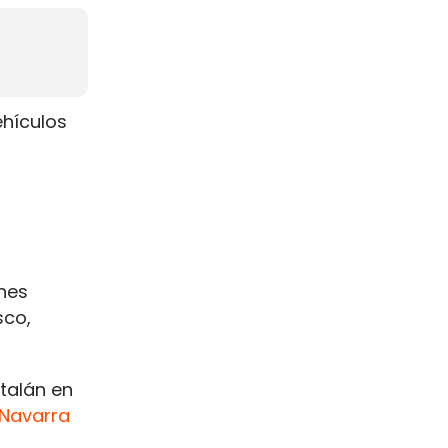
ehículos
s
nes
sco,
atalán en
Navarra