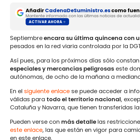
Añadir
CadenaDeSuministro.es
como fuent
Mantente informado con las últimas noticias de actuali
ACTIVAR AHORA
Septiembre
encara su última quincena con u
pesados en la red viaria controlada por la DGT
Así pues, para los próximos días sólo constan
especiales y mercancías peligrosas
este dom
autónomas, de ocho de la mañana a mediano
En el
siguiente enlace
se puede acceder a infor
válidas para
todo el territorio nacional
, exce
Cataluña y Navarra, que tienen transferidas l
Pueden verse con
más detalle
las restriccion
este enlace
, las que están en vigor para cami
en este enlace.