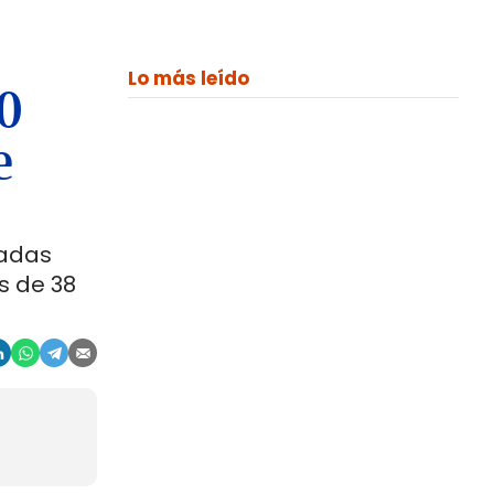
Lo más leído
00
e
ladas
s de 38