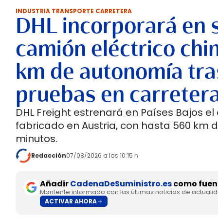
INDUSTRIA TRANSPORTE CARRETERA
DHL incorporará en 
camión eléctrico chi
km de autonomía tra
pruebas en carreter
DHL Freight estrenará en Países Bajos el
fabricado en Austria, con hasta 560 km 
minutos.
Redacción
07/08/2026 a las 10:15 h
Añadir
CadenaDeSuministro.es
como fuent
Mantente informado con las últimas noticias de actuali
ACTIVAR AHORA