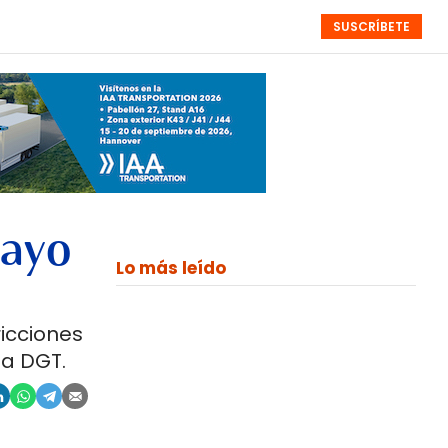
SUSCRÍBETE
RESÚMENES
NISTAS
MONOGRÁFICOS
EVENTOS
SEMANALES
mayo
Lo más leído
icciones
la DGT.