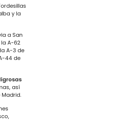
ordesillas
lba y la
via a San
 la A-62
 la A-3 de
 A-44 de
ligrosas
as, así
 Madrid.
nes
sco,