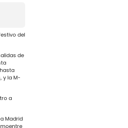
festivo del
alidas de
sta
 hasta
, y la M-
tro a
 a Madrid
comoentre