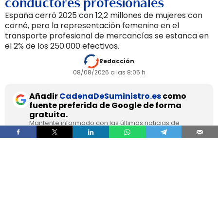
conductores profesionales
España cerró 2025 con 12,2 millones de mujeres con
carné, pero la representación femenina en el
transporte profesional de mercancías se estanca en
el 2% de los 250.000 efectivos.
Redacción
08/08/2026 a las 8:05 h
Añadir
CadenaDeSuministro.es
como
fuente preferida de Google de forma
gratuita.
Mantente informado con las últimas noticias de
actualidad.
ACTIVAR AHORA
Las mujeres cerraron 2025 con 12,2 millones de
permisos de conducción en España, el 43,4% del
total, pero esa presencia no se traslada al
transporte profesional, donde apenas
representan el 2% de un colectivo de 250.000