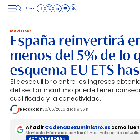
Buscar
LOGÍSTICA
INMOLOGÍSTICA
INTRALOGÍSTICA
CARRETE
MARÍTIMO
España reinvertirá e
menos del 5% de lo q
esquema EU ETS has
El desequilibrio entre los ingresos obten
del sector marítimo puede tener consecu
cualificado y la conectividad.
Redacción
30/06/2026 a las 9:36 h
Añadir
CadenaDeSuministro.es
como fuent
Mantente informado con las últimas noticias de actuali
ACTIVAR AHORA