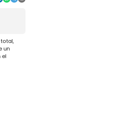
total,
e un
 el
na escala
s de
s.
 el
ia clara