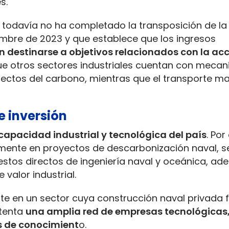
s.
 todavía no ha completado la transposición de la 
iembre de 2023 y que establece que los ingresos
 destinarse a objetivos relacionados con la ac
ue otros sectores industriales cuentan con meca
ectos del carbono, mientras que el transporte ma
e inversión
 capacidad industrial y tecnológica del país
. Po
lmente en proyectos de descarbonización naval, s
estos directos de ingeniería naval y oceánica, ad
valor industrial.
te en un sector cuya construcción naval privada 
stenta
una amplia red de empresas tecnológicas
os de conocimient
o.