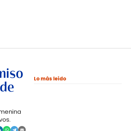
miso
Lo más leído
 de
emenina
vos.