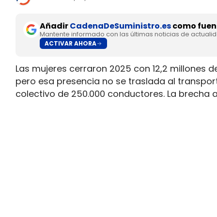
Añadir
CadenaDeSuministro.es
como fuent
Mantente informado con las últimas noticias de actuali
ACTIVAR AHORA
Las mujeres cerraron 2025 con 12,2 millones d
pero esa presencia no se traslada al transpo
colectivo de 250.000 conductores. La brecha 
permiso necesario para trabajar al volante.
Ahí está la principal contradicción del sector
muy superior a la presencia real en cabina, m
semana que siguen condicionando la entrada 
Solo 5.000 mujeres conducen c
permiso profesional
Los datos difundidos por el Ministerio de Tran