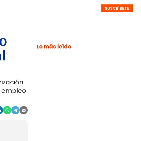
SUSCRÍBETE
RESÚMENES
NISTAS
MONOGRÁFICOS
EVENTOS
SEMANALES
mo
Lo más leído
l
nización
l empleo