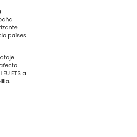
a
spaña
rizonte
cia países
botaje
 afecta
l EU ETS a
lla.