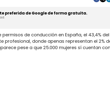
e preferida de Google de forma gratuita.
dad.
e permisos de conducción en España, el 43,4% del 
rte profesional, donde apenas representan el 2% d
aparece pese a que 25.000 mujeres sí cuentan con
. La capacidad legal para incorporarse existe en u
ientras la actividad mantiene jornadas y arranque
y la permanencia en la conducción de mercancía
amiones pese a que 25.000 tienen
sportes y Movilidad Sostenible dibujan una distanc