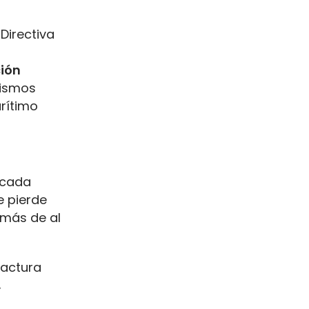
Directiva
ción
nismos
rítimo
r cada
e pierde
emás de al
factura
,