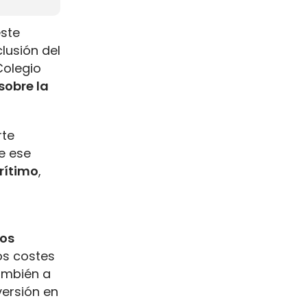
este
lusión del
Colegio
sobre la
rte
e ese
rítimo
,
sos
os costes
también a
versión en