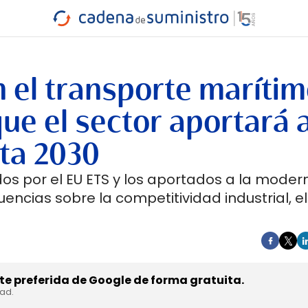
INDUSTRIA
RA
MARÍTIMO
INTERMODAL
PROTAGO
CARRETERA
n el transporte maríti
ue el sector aportará a
ta 2030
idos por el EU ETS y los aportados a la moder
encias sobre la competitividad industrial, e
e preferida de Google de forma gratuita.
dad.