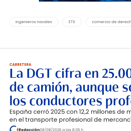
ingenieros navales
ETS
comercio de derech
CARRETERA
La DGT cifra en 25.0
de camión, aunque so
los conductores prof
España cerró 2025 con 12,2 millones de 
en el transporte profesional de mercancí
Redacción
08/08/2026 a las 8:05 h