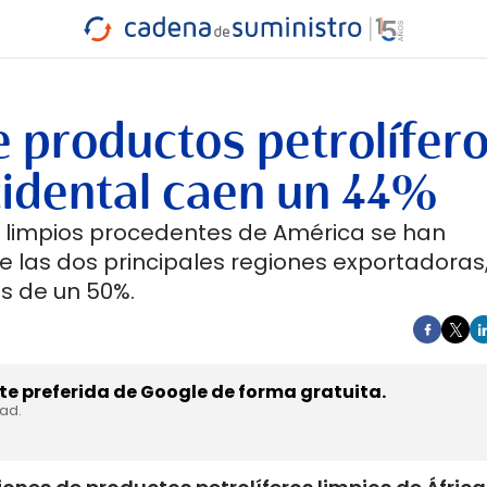
INDUSTRIA
RA
MARÍTIMO
INTERMODAL
PROTAGO
CARRETERA
 productos petrolífer
cidental caen un 44%
s limpios procedentes de América se han
de las dos principales regiones exportadoras
ás de un 50%.
e preferida de Google de forma gratuita.
dad.