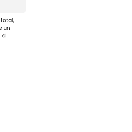
total,
e un
 el
na escala
s de
s.
 el
ia clara
entación
e