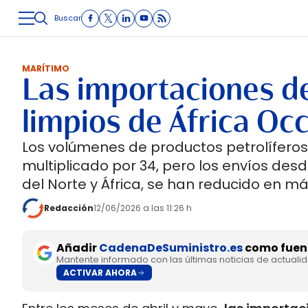
Buscar
LOGÍSTICA
INMOLOGÍSTICA
INTRALOGÍSTICA
CARRETE
MARÍTIMO
Las importaciones de
limpios de África Oc
Los volúmenes de productos petrolífero
multiplicado por 34, pero los envíos des
del Norte y África, se han reducido en m
Redacción
12/06/2026 a las 11:26 h
Añadir
CadenaDeSuministro.es
como fuent
Mantente informado con las últimas noticias de actuali
ACTIVAR AHORA