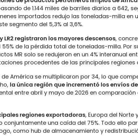
ones de productos petrolíferos limpios de África
sando de 1.144 miles de barriles diarios a 642, se
úmenes importados redujo las toneladas-milla en 
ste segmento del 5,3% al 3,6%.
1 y LR2 registraron los mayores descensos
, concr
 55% de la pérdida total de toneladas-milla. Por s
ctos MR solo se redujeron en un 4% interanual entr
taciones procedentes de las principales regiones 
 de América se multiplicaron por 34, lo que comp
cho,
la única región que incrementó los envíos de
ental entre abril y mayo de 2026 en comparación 
ncipales regiones exportadoras
, Europa del Norte y
o conjuntamente una caída del 75%. Todo ello pa
 Togo, como hub de almacenamiento y redistribuci