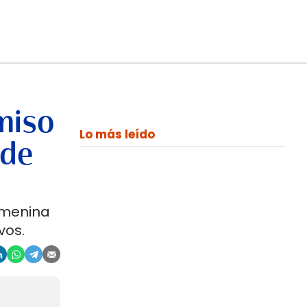
miso
Lo más leído
 de
emenina
vos.