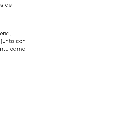
es de
ria,
, junto con
ante como