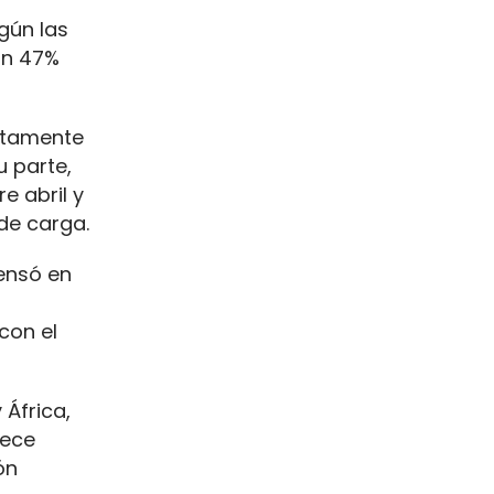
gún las
un 47%
etamente
u parte,
e abril y
de carga.
ensó en
con el
 África,
rece
ón