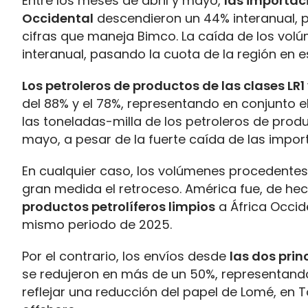
Entre los meses de abril y mayo,
las importaci
Occidental
descendieron un 44% interanual, pa
cifras que maneja Bimco. La caída de los vol
interanual, pasando la cuota de la región en e
Los petroleros de productos de las clases LR
del 88% y el 78%, representando en conjunto el
las toneladas-milla de los petroleros de produ
mayo, a pesar de la fuerte caída de las impor
En cualquier caso, los volúmenes procedentes
gran medida el retroceso. América fue, de he
productos petrolíferos limpios
a África Occid
mismo periodo de 2025.
Por el contrario, los envíos desde
las dos pri
se redujeron en más de un 50%, representand
reflejar una reducción del papel de Lomé, en