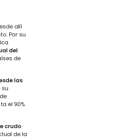
sde allí
to. Por su
ica
al del
aíses de
esde las
 su
 de
sta el 90%
e crudo
tual de la