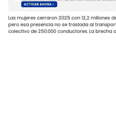
ACTIVAR AHORA
Las mujeres cerraron 2025 con 12,2 millones d
pero esa presencia no se traslada al transpo
colectivo de 250.000 conductores. La brecha 
permiso necesario para trabajar al volante.
Ahí está la principal contradicción del sector
muy superior a la presencia real en cabina, m
semana que siguen condicionando la entrada 
Solo 5.000 mujeres conducen c
permiso profesional
Los datos difundidos por el Ministerio de Tran
entre acceso y empleo efectivo. Si el transpo
femenina queda en el 2%, eso equivale a unas
habilitación cinco veces mayor.