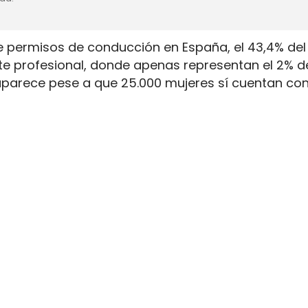
e permisos de conducción en España, el 43,4% del 
rte profesional, donde apenas representan el 2% d
aparece pese a que 25.000 mujeres sí cuentan con
. La capacidad legal para incorporarse existe en u
ientras la actividad mantiene jornadas y arranque
y la permanencia en la conducción de mercancía
amiones pese a que 25.000 tienen
sportes y Movilidad Sostenible dibujan una distanc
rte profesional suma 250.000 personas y la repres
 5.000 conductoras en activo frente a una bolsa d