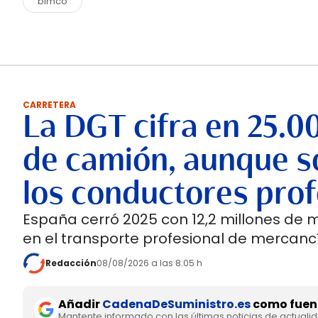
bimco
CARRETERA
La DGT cifra en 25.0
de camión, aunque so
los conductores prof
España cerró 2025 con 12,2 millones de 
en el transporte profesional de mercancí
Redacción
08/08/2026 a las 8:05 h
Añadir
CadenaDeSuministro.es
como fuent
Mantente informado con las últimas noticias de actuali