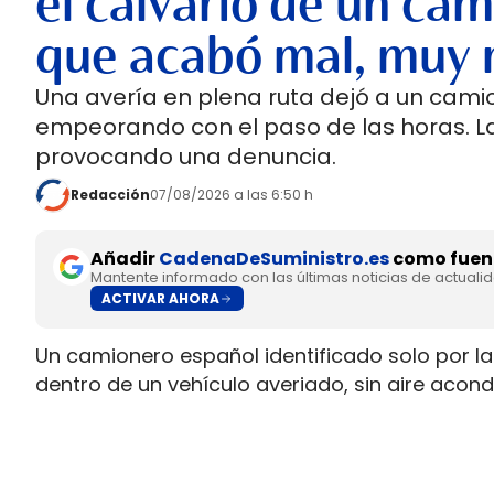
el calvario de un cam
que acabó mal, muy 
Una avería en plena ruta dejó a un cami
empeorando con el paso de las horas. 
provocando una denuncia.
Redacción
07/08/2026 a las 6:50 h
Añadir
CadenaDeSuministro.es
como fuent
Mantente informado con las últimas noticias de actuali
ACTIVAR AHORA
Un camionero español identificado solo por las
dentro de un vehículo averiado, sin aire aco
de que la empresa le ordenara seguir circula
acabó en el hospital por golpe de calor e hiper
cerca de Ontígola.