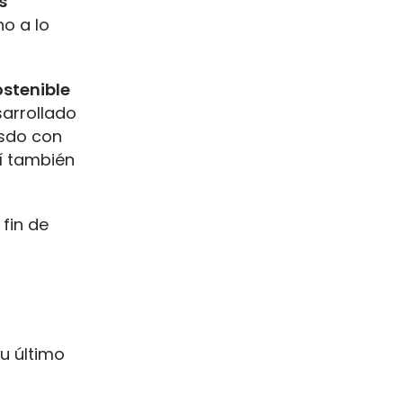
s
no a lo
ostenible
sarrollado
asdo con
sí también
 fin de
u último