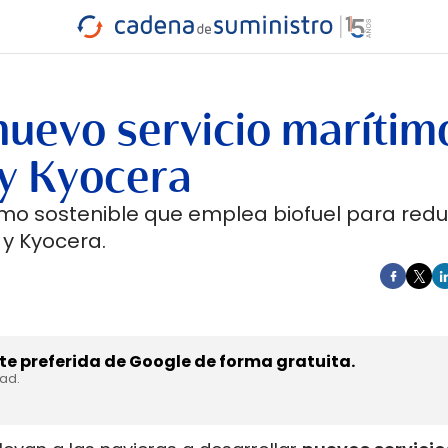
INDUSTRIA
RA
MARÍTIMO
INTERMODAL
PROTAGO
CARRETERA
nuevo servicio marítim
 y Kyocera
mo sostenible que emplea biofuel para reduc
 y Kyocera.
e preferida de Google de forma gratuita.
dad.