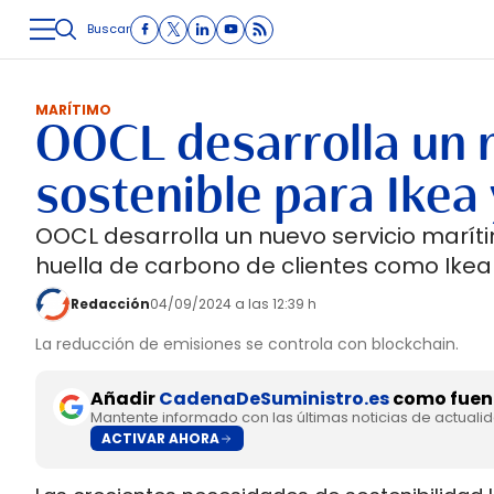
Buscar
LOGÍSTICA
INMOLOGÍSTICA
INTRALOGÍSTICA
CARRETE
MARÍTIMO
OOCL desarrolla un 
sostenible para Ikea
OOCL desarrolla un nuevo servicio maríti
huella de carbono de clientes como Ikea
Redacción
04/09/2024 a las 12:39 h
La reducción de emisiones se controla con blockchain.
Añadir
CadenaDeSuministro.es
como fuent
Mantente informado con las últimas noticias de actuali
ACTIVAR AHORA