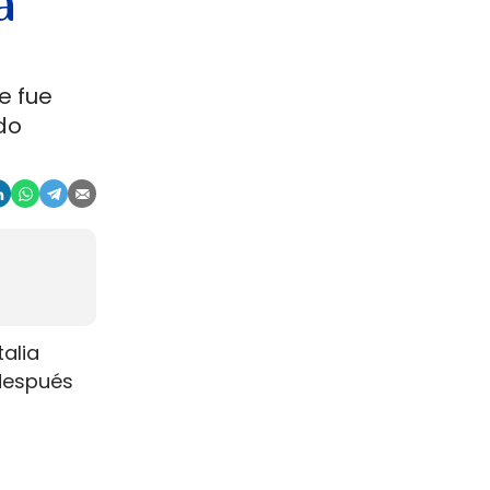
a
e fue
do
talia
 después
ductor
 2026