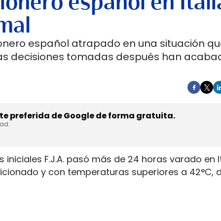
ionero español en Itali
mal
onero español atrapado en una situación qu
Las decisiones tomadas después han acaba
e preferida de Google de forma gratuita.
dad.
 iniciales F.J.A. pasó más de 24 horas varado en I
ndicionado y con temperaturas superiores a 42°C,
ndo pese a haber comunicado la incidencia. El con
tensión tras la avería registrada el 23 de julio de