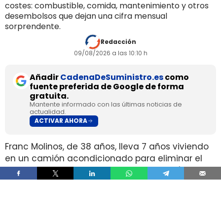
costes: combustible, comida, mantenimiento y otros
desembolsos que dejan una cifra mensual
sorprendente.
Redacción
09/08/2026 a las 10:10 h
Añadir
CadenaDeSuministro.es
como
fuente preferida de Google de forma
gratuita.
Mantente informado con las últimas noticias de
actualidad.
ACTIVAR AHORA
Franc Molinos, de 38 años, lleva 7 años viviendo
en un camión acondicionado para eliminar el
alquiler y recortar sus gastos fijos. El vehículo
incorpora cocina, dormitorio, espacio de
almacenamiento, sistema de acumulación de
agua y paneles solares para generar
electricidad.