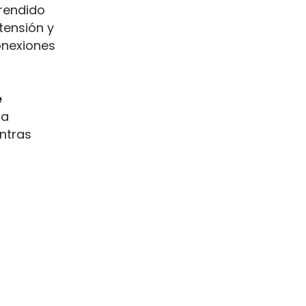
prendido
tensión y
onexiones
e
 a
ntras