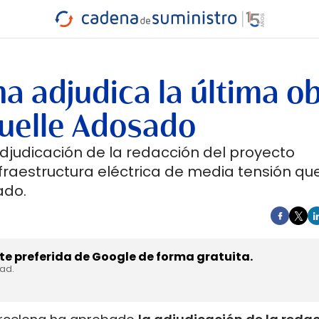
INDUSTRIA
RA
MARÍTIMO
INTERMODAL
PROTAGO
CARRETERA
a adjudica la última o
muelle Adosado
djudicación de la redacción del proyecto
nfraestructura eléctrica de media tensión qu
ado.
e preferida de Google de forma gratuita.
dad.