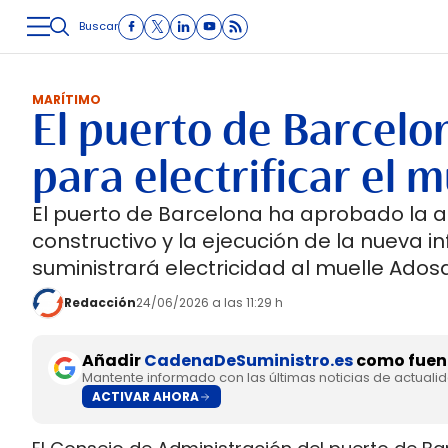
Buscar
LOGÍSTICA
INMOLOGÍSTICA
INTRALOGÍSTICA
CARRETE
MARÍTIMO
El puerto de Barcelon
para electrificar el 
El puerto de Barcelona ha aprobado la a
constructivo y la ejecución de la nueva i
suministrará electricidad al muelle Ados
Redacción
24/06/2026 a las 11:29 h
Añadir
CadenaDeSuministro.es
como fuent
Mantente informado con las últimas noticias de actuali
ACTIVAR AHORA