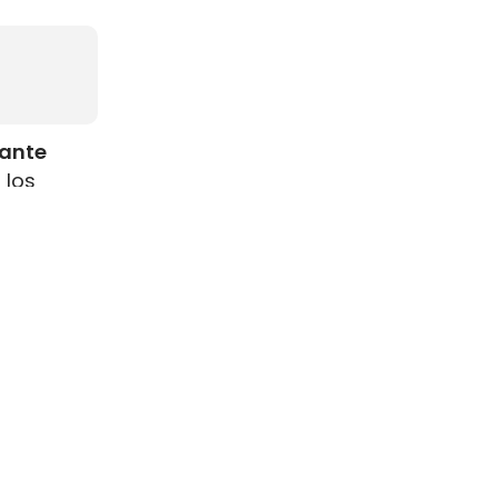
rante
 los
como
s