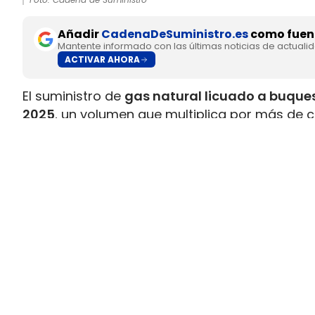
Añadir
CadenaDeSuministro.es
como fuent
Mantente informado con las últimas noticias de actuali
ACTIVAR AHORA
El suministro de
gas natural licuado a buques
2025
, un volumen que multiplica por más de c
datos recopilados por Gasnam. La energía sum
renovable, equivaldría aproximadamente a
ll
Este incremento responde al crecimiento de la 
combustible y al desarrollo de
nuevas infraes
españoles. Gasnam considera que esta evol
principales enclaves europeos para el sumin
transporte marítimo.
El bioGNL supera el 12% del sumini