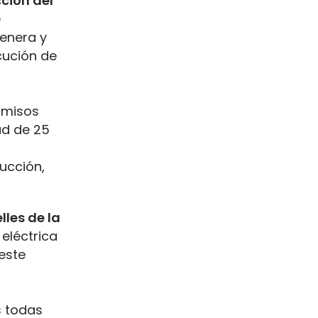
ción del
e
enera y
ecución de
ermisos
ad de 25
ucción,
les de la
eléctrica
este
s todas