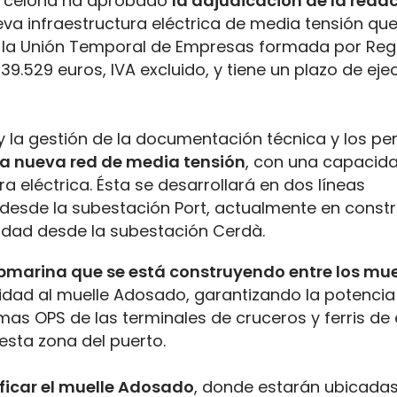
Barcelona ha aprobado
la adjudicación de la redac
ueva infraestructura eléctrica de media tensión qu
 a la Unión Temporal de Empresas formada por Reg
39.529 euros, IVA excluido, y tiene un plazo de ej
o y la gestión de la documentación técnica y los p
sta nueva red de media tensión
, con una capacid
ra eléctrica. Ésta se desarrollará en dos líneas
 desde la subestación Port, actualmente en constr
cidad desde la subestación Cerdà.
bmarina que se está construyendo entre los muel
cidad al muelle Adosado, garantizando la potencia 
mas OPS de las terminales de cruceros y ferris de 
 esta zona del puerto.
ificar el muelle Adosado
, donde estarán ubicada