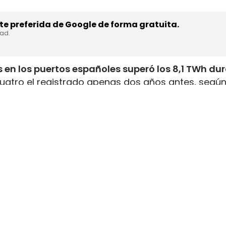
e preferida de Google de forma gratuita.
dad.
 en los puertos españoles superó los 8,1 TWh du
uatro el registrado apenas dos años antes, según
inistrada, que incluye tanto GNL de origen fósil 
enar el depósito de 16 millones de automóviles
.
flota internacional preparada para utilizar este
tructuras y servicios de bunkering
en los puertos
ución está consolidando a España como
uno de lo
istro de combustibles alternativos
destinados al
stro