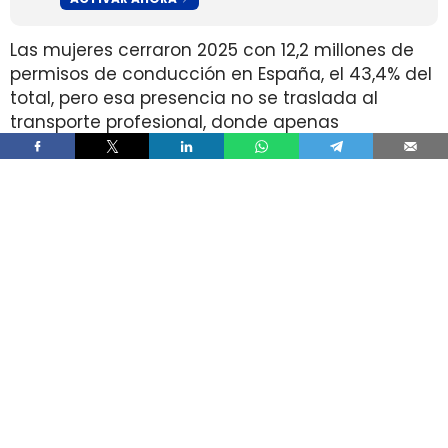
Las mujeres cerraron 2025 con 12,2 millones de
permisos de conducción en España, el 43,4% del
total, pero esa presencia no se traslada al
transporte profesional, donde apenas
representan el 2% de un colectivo de 250.000
conductores. La brecha aparece pese a que
25.000 mujeres sí cuentan con el permiso
necesario para trabajar al volante.
Ahí está la principal contradicción del sector. La
capacidad legal para incorporarse existe en una
escala muy superior a la presencia real en
cabina, mientras la actividad mantiene
jornadas y arranques de semana que siguen
condicionando la entrada y la permanencia en
la conducción de mercancías.