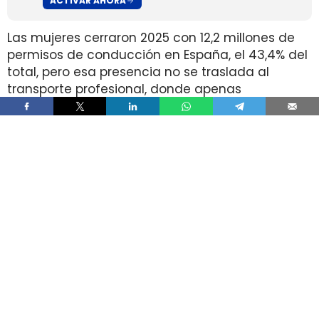
ACTIVAR AHORA
Las mujeres cerraron 2025 con 12,2 millones de
permisos de conducción en España, el 43,4% del
total, pero esa presencia no se traslada al
transporte profesional, donde apenas
representan el 2% de un colectivo de 250.000
conductores. La brecha aparece pese a que
25.000 mujeres sí cuentan con el permiso
necesario para trabajar al volante.
Ahí está la principal contradicción del sector. La
capacidad legal para incorporarse existe en una
escala muy superior a la presencia real en
cabina, mientras la actividad mantiene
jornadas y arranques de semana que siguen
condicionando la entrada y la permanencia en
la conducción de mercancías.