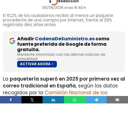
Redacción
05/08/2026 a las 16:40 h
El 61,2% de los ciudadanos recibió al menos un paquete
procedente de una compra por internet, frente al 29%
registrado diez años antes.
Añadir
CadenaDeSuministro.es
como
fuente preferida de Google de forma
gratuita.
Mantente informado con las últimas noticias de
actualidad.
ACTIVAR AHORA
La
paquetería superó en 2025 por primera vez al
correo tradicional en España
, según los datos
recogidos por la
Comisión Nacional de los
Mercados y la Competencia
en su Informe Anual
del Sector Postal 2025.
Durante el pasado ejercicio se contabilizaron
1.335 millones de envíos de paquetería
, un 10%