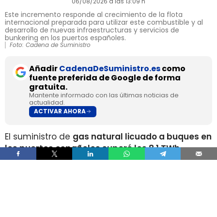
06/08/2026 a las 13:09 h
Este incremento responde al crecimiento de la flota
internacional preparada para utilizar este combustible y al
desarrollo de nuevas infraestructuras y servicios de
bunkering en los puertos españoles.
Foto: Cadena de Suministro
Añadir
CadenaDeSuministro.es
como
fuente preferida de Google de forma
gratuita.
Mantente informado con las últimas noticias de
actualidad.
ACTIVAR AHORA
El suministro de
gas natural licuado a buques en
los puertos españoles superó los 8,1 TWh
durante 2025
, un volumen que multiplica por
más de cuatro el registrado apenas dos años
antes, según los datos recopilados por Gasnam.
La energía suministrada, que incluye tanto GNL
de origen fósil como renovable, equivaldría