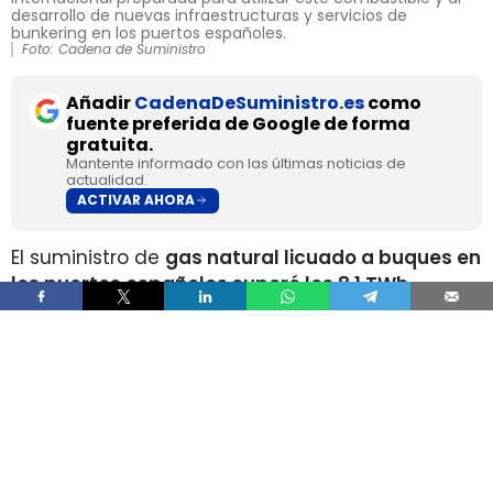
desarrollo de nuevas infraestructuras y servicios de
bunkering en los puertos españoles.
Foto: Cadena de Suministro
Añadir
CadenaDeSuministro.es
como
fuente preferida de Google de forma
gratuita.
Mantente informado con las últimas noticias de
actualidad.
ACTIVAR AHORA
El suministro de
gas natural licuado a buques en
los puertos españoles superó los 8,1 TWh
durante 2025
, un volumen que multiplica por
más de cuatro el registrado apenas dos años
antes, según los datos recopilados por Gasnam.
La energía suministrada, que incluye tanto GNL
de origen fósil como renovable, equivaldría
aproximadamente a
llenar el depósito de 16
millones de automóviles
.