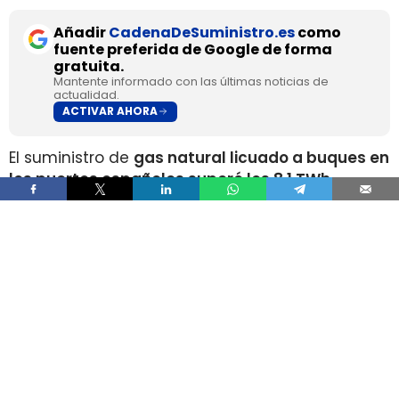
Añadir
CadenaDeSuministro.es
como
fuente preferida de Google de forma
gratuita.
Mantente informado con las últimas noticias de
actualidad.
ACTIVAR AHORA
El suministro de
gas natural licuado a buques en
los puertos españoles superó los 8,1 TWh
durante 2025
, un volumen que multiplica por
más de cuatro el registrado apenas dos años
antes, según los datos recopilados por Gasnam.
La energía suministrada, que incluye tanto GNL
de origen fósil como renovable, equivaldría
aproximadamente a
llenar el depósito de 16
millones de automóviles
.
Este incremento responde al crecimiento de la
flota internacional preparada para utilizar este