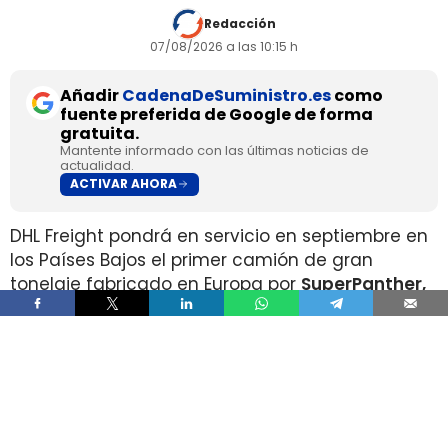
Redacción
07/08/2026 a las 10:15 h
Añadir
CadenaDeSuministro.es
como
fuente preferida de Google de forma
gratuita.
Mantente informado con las últimas noticias de
actualidad.
ACTIVAR AHORA
DHL Freight pondrá en servicio en septiembre en
los Países Bajos el primer camión de gran
tonelaje fabricado en Europa por
SuperPanther,
después de trasladar la unidad desde Austria
durante agosto. La tractora salió de la línea de
montaje final de Steyr Automotive el 27 de julio,
en la planta de Steyr, en Austria
.
El movimiento llega con una doble lectura
industrial y operativa. SuperPanther es una