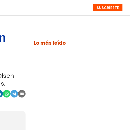
SUSCRÍBETE
RESÚMENES
NISTAS
MONOGRÁFICOS
EVENTOS
SEMANALES
n
Lo más leído
Olsen
s.