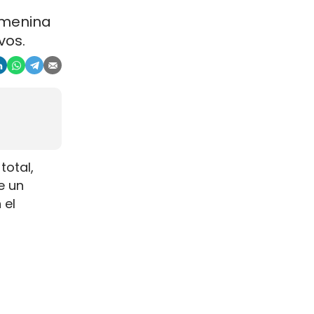
emenina
vos.
total,
e un
 el
na escala
s de
s.