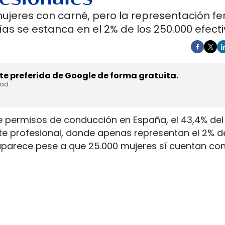
mujeres con carné, pero la representación f
as se estanca en el 2% de los 250.000 efecti
e preferida de Google de forma gratuita.
dad.
e permisos de conducción en España, el 43,4% del 
rte profesional, donde apenas representan el 2% d
aparece pese a que 25.000 mujeres sí cuentan con
. La capacidad legal para incorporarse existe en u
ientras la actividad mantiene jornadas y arranque
y la permanencia en la conducción de mercancía