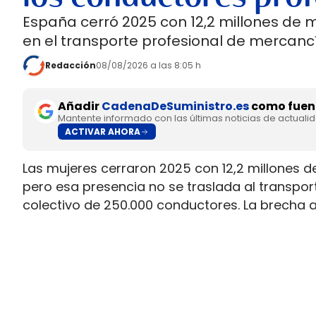
España cerró 2025 con 12,2 millones de 
en el transporte profesional de mercancí
Redacción
08/08/2026 a las 8:05 h
Añadir
CadenaDeSuministro.es
como fuent
Mantente informado con las últimas noticias de actuali
ACTIVAR AHORA
Las mujeres cerraron 2025 con 12,2 millones d
pero esa presencia no se traslada al transpo
colectivo de 250.000 conductores. La brecha 
permiso necesario para trabajar al volante.
Ahí está la principal contradicción del sector
muy superior a la presencia real en cabina, m
semana que siguen condicionando la entrada 