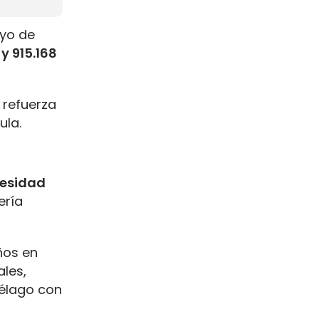
ayo de
y 915.168
 refuerza
ula.
cesidad
ería
ños en
ales,
iélago con