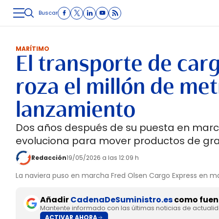
Buscar
LOGÍSTICA
INMOLOGÍSTICA
INTRALOGÍSTICA
CARRETE
MARÍTIMO
El transporte de car
roza el millón de met
lanzamiento
Dos años después de su puesta en march
evoluciona para mover productos de gr
Redacción
19/05/2026 a las 12:09 h
La naviera puso en marcha Fred Olsen Cargo Express en m
Añadir
CadenaDeSuministro.es
como fuent
Mantente informado con las últimas noticias de actuali
ACTIVAR AHORA