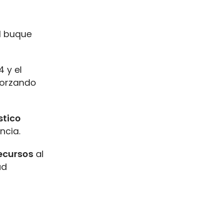
l buque
 y el
eforzando
stico
ncia.
ecursos
al
ad