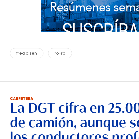
fred olsen
ro-ro
CARRETERA
La DGT cifra en 25.0
de camión, aunque so
los conductores prof