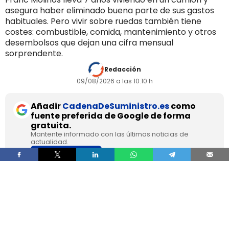
asegura haber eliminado buena parte de sus gastos
habituales. Pero vivir sobre ruedas también tiene
costes: combustible, comida, mantenimiento y otros
desembolsos que dejan una cifra mensual
sorprendente.
Redacción
09/08/2026 a las 10:10 h
Añadir
CadenaDeSuministro.es
como
fuente preferida de Google de forma
gratuita.
Mantente informado con las últimas noticias de
actualidad.
ACTIVAR AHORA
Franc Molinos, de 38 años, lleva 7 años viviendo
en un camión acondicionado para eliminar el
alquiler y recortar sus gastos fijos. El vehículo
incorpora cocina, dormitorio, espacio de
almacenamiento, sistema de acumulación de