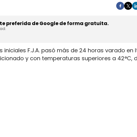
e preferida de Google de forma gratuita.
dad.
 iniciales F.J.A. pasó más de 24 horas varado en I
ndicionado y con temperaturas superiores a 42°C,
ndo pese a haber comunicado la incidencia. El con
tensión tras la avería registrada el 23 de julio de
operativa del transporte internacional. El vehículo
n fallo en el filtro de partículas, pero la asiste
 continuó a velocidad reducida hasta una gasoliner
ulas obligó a seguir la ruta a meno