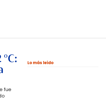
 °C:
Lo más leído
a
e fue
do