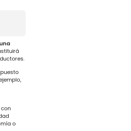
una
stituirá
nductores.
, puesto
 ejemplo,
 con
idad
omía o