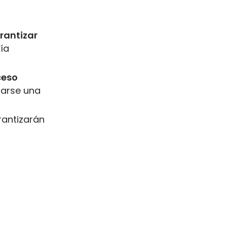
rantizar
ía
ceso
iarse una
rantizarán