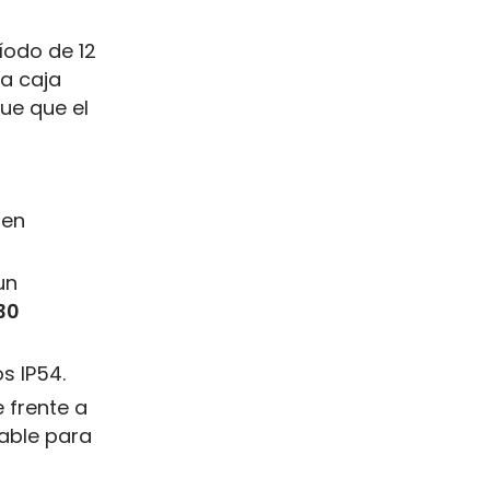
íodo de 12
la caja
que que el
 en
un
30
s IP54.
 frente a
rable para