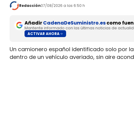
Redacción
07/08/2026 a las 6:50 h
Añadir
CadenaDeSuministro.es
como fuent
Mantente informado con las últimas noticias de actuali
ACTIVAR AHORA
Un camionero español identificado solo por las
dentro de un vehículo averiado, sin aire aco
de que la empresa le ordenara seguir circula
acabó en el hospital por golpe de calor e hiper
cerca de Ontígola.
La secuencia deja una tensión inmediata en la 
estaba en condiciones normales de marcha por u
carretera no se activó a tiempo y el trayecto
servicios básicos.
La avería en el filtro de partíc