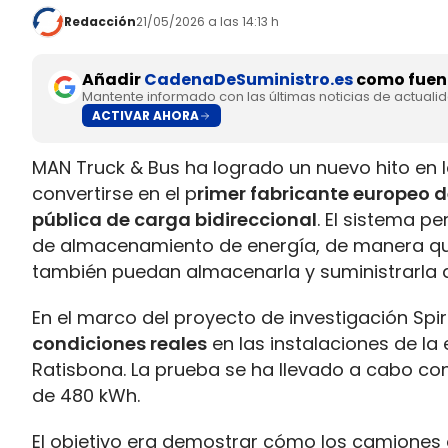
Redacción
21/05/2026 a las 14:13 h
Añadir
CadenaDeSuministro.es
como fuent
Mantente informado con las últimas noticias de actuali
ACTIVAR AHORA
MAN Truck & Bus ha logrado un nuevo hito en la
convertirse en el p
rimer fabricante europeo d
pública de carga bidireccional
. El sistema p
de almacenamiento de energía, de manera que
también puedan almacenarla y suministrarla 
En el marco del proyecto de investigación Spiri
condiciones reales
en las instalaciones de la
Ratisbona. La prueba se ha llevado a cabo co
de 480 kWh.
El objetivo era demostrar cómo los camiones 