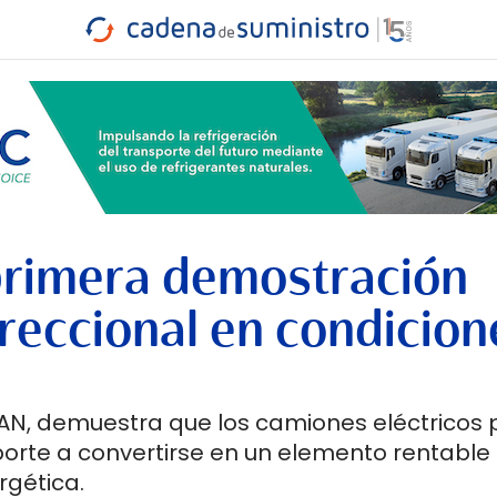
INDUSTRIA
RA
MARÍTIMO
INTERMODAL
PROTAGO
CARRETERA
 primera demostración
ireccional en condicion
a MAN, demuestra que los camiones eléctricos
porte a convertirse en un elemento rentable
rgética.