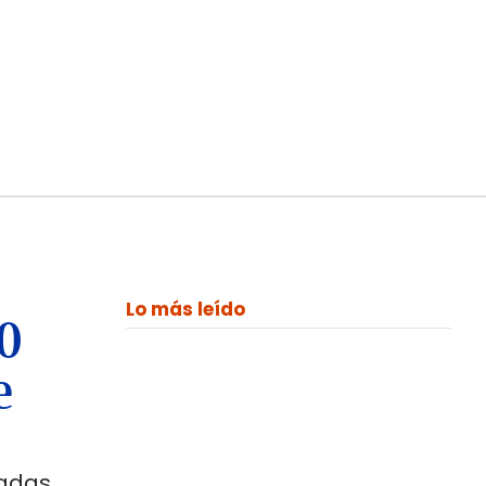
Lo más leído
00
e
ladas