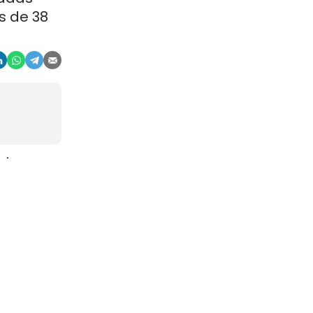
s de 38
aje
gosto. La
r, en
china
ocios