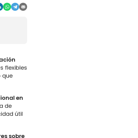
ración
s flexibles
o que
ional en
ca de
dad útil
res sobre