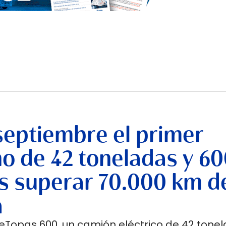
septiembre el primer
no de 42 toneladas y 6
s superar 70.000 km d
a
 eTopas 600, un camión eléctrico de 42 tone