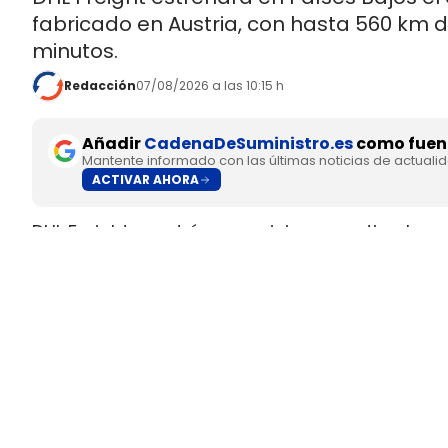
fabricado en Austria, con hasta 560 km 
minutos.
Redacción
07/08/2026 a las 10:15 h
Añadir
CadenaDeSuministro.es
como fuent
Mantente informado con las últimas noticias de actuali
ACTIVAR AHORA
DHL Freight pondrá en servicio en septiembre 
fabricado en Europa por
SuperPanther,
despué
tractora salió de la línea de montaje final de S
Austria
.
El movimiento llega con una doble lectura indu
fundada en 2022
, pero su eTopas 600 para 
industriales del continente y ya ha realizado t