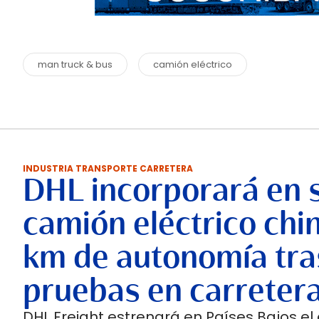
man truck & bus
camión eléctrico
INDUSTRIA TRANSPORTE CARRETERA
DHL incorporará en 
camión eléctrico chi
km de autonomía tra
pruebas en carreter
DHL Freight estrenará en Países Bajos el