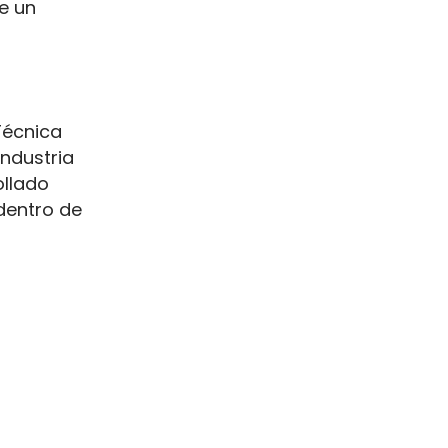
e un
Técnica
Industria
ollado
dentro de