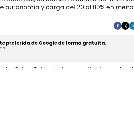
de autonomía y carga del 20 al 80% en meno
e preferida de Google de forma gratuita.
dad.
en los Países Bajos el primer camión de gran tonel
s de trasladar la unidad desde Austria durante a
teyr Automotive el 27 de julio,
en la planta de Stey
strial y operativa. SuperPanther es una
empresa 
el mercado europeo se ensambla en Austria con s
ests en rutas reales antes de su comercialización.