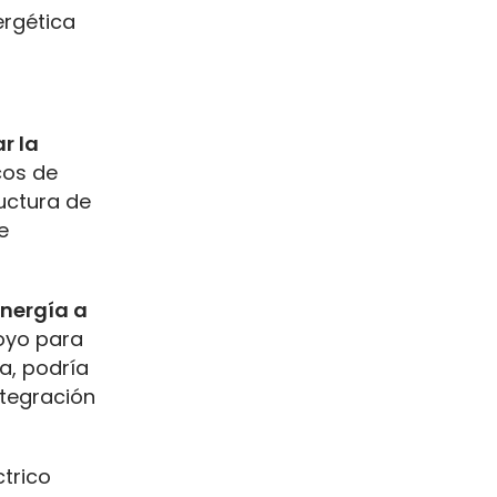
ergética
r la
cos de
uctura de
e
energía a
poyo para
da, podría
tegración
ctrico