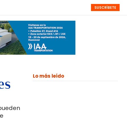
SUSCRÍBETE
RESÚMENES
NISTAS
MONOGRÁFICOS
EVENTOS
SEMANALES
Lo más leído
es
 pueden
 e