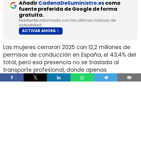
Añadir
CadenaDeSuministro.es
como
fuente preferida de Google de forma
gratuita.
Mantente informado con las últimas noticias de
actualidad.
ACTIVAR AHORA
Las mujeres cerraron 2025 con 12,2 millones de
permisos de conducción en España, el 43,4% del
total, pero esa presencia no se traslada al
transporte profesional, donde apenas
representan el 2% de un colectivo de 250.000
conductores. La brecha aparece pese a que
25.000 mujeres sí cuentan con el permiso
necesario para trabajar al volante.
Ahí está la principal contradicción del sector. La
capacidad legal para incorporarse existe en una
escala muy superior a la presencia real en
cabina, mientras la actividad mantiene