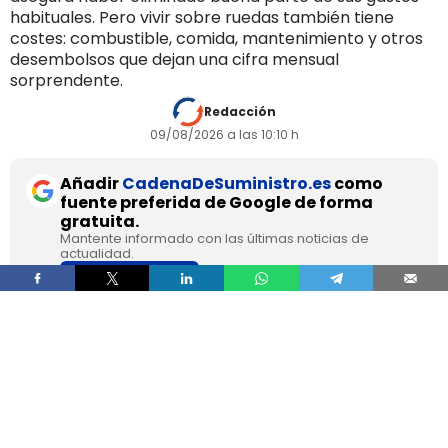
habituales. Pero vivir sobre ruedas también tiene
costes: combustible, comida, mantenimiento y otros
desembolsos que dejan una cifra mensual
sorprendente.
Redacción
09/08/2026 a las 10:10 h
Añadir
CadenaDeSuministro.es
como
fuente preferida de Google de forma
gratuita.
Mantente informado con las últimas noticias de
actualidad.
ACTIVAR AHORA
Franc Molinos, de 38 años, lleva 7 años viviendo
en un camión acondicionado para eliminar el
alquiler y recortar sus gastos fijos. El vehículo
incorpora cocina, dormitorio, espacio de
almacenamiento, sistema de acumulación de
agua y paneles solares para generar