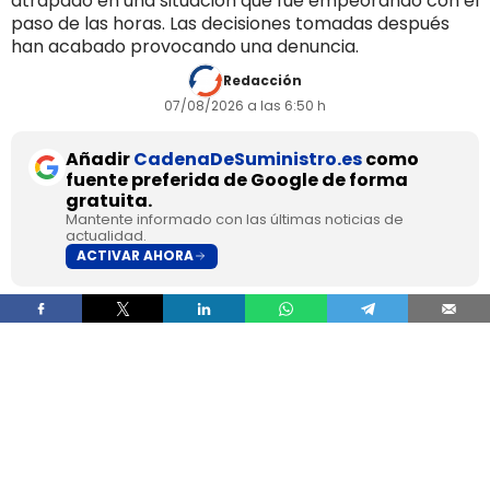
atrapado en una situación que fue empeorando con el
paso de las horas. Las decisiones tomadas después
han acabado provocando una denuncia.
Redacción
07/08/2026 a las 6:50 h
Añadir
CadenaDeSuministro.es
como
fuente preferida de Google de forma
gratuita.
Mantente informado con las últimas noticias de
actualidad.
ACTIVAR AHORA
Un camionero español identificado solo por las
iniciales F.J.A. pasó más de 24 horas varado en
Italia dentro de un vehículo averiado, sin aire
acondicionado y con temperaturas superiores a
42°C, después de que la empresa le ordenara
seguir circulando pese a haber comunicado la
incidencia. El conductor acabó en el hospital por