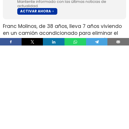
Mantente informado con las últimas noticias de
actualidad.
ACTIVAR AHORA
Franc Molinos, de 38 años, lleva 7 años viviendo
en un camión acondicionado para eliminar el
alquiler y recortar sus gastos fijos. El vehículo
incorpora cocina, dormitorio, espacio de
almacenamiento, sistema de acumulación de
agua y paneles solares para generar
electricidad.
El ahorro en vivienda ha cambiado por completo
su estructura de gasto, pero no ha borrado las
exigencias diarias de esa fórmula. Molinos
afirma que dejó de pagar alquiler y luz y que
apenas paga agua, aunque a cambio afronta
de forma constante el mantenimiento del
vehículo, la gestión de recursos, el espacio
reducido y la búsqueda de aparcamiento.