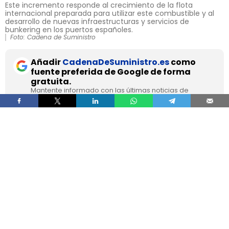
Este incremento responde al crecimiento de la flota
internacional preparada para utilizar este combustible y al
desarrollo de nuevas infraestructuras y servicios de
bunkering en los puertos españoles.
Foto: Cadena de Suministro
Añadir
CadenaDeSuministro.es
como
fuente preferida de Google de forma
gratuita.
Mantente informado con las últimas noticias de
actualidad.
ACTIVAR AHORA
El suministro de
gas natural licuado a buques en
los puertos españoles superó los 8,1 TWh
durante 2025
, un volumen que multiplica por
más de cuatro el registrado apenas dos años
antes, según los datos recopilados por Gasnam.
La energía suministrada, que incluye tanto GNL
de origen fósil como renovable, equivaldría
aproximadamente a
llenar el depósito de 16