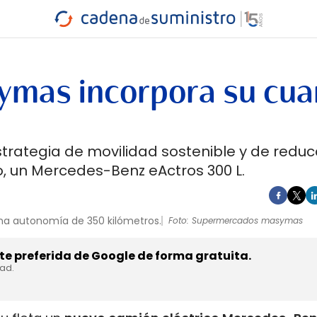
INDUSTRIA
RA
MARÍTIMO
INTERMODAL
PROTAGO
CARRETERA
mas incorpora su cua
ategia de movilidad sostenible y de reduc
o, un Mercedes-Benz eActros 300 L.
una autonomía de 350 kilómetros.
Foto: Supermercados masymas
e preferida de Google de forma gratuita.
dad.