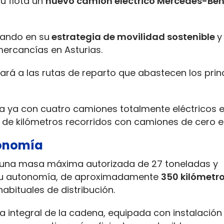
 flota un
nuevo camión eléctrico Mercedes-Ben
zando en su
estrategia de movilidad sostenible
y
mercancías en Asturias.
nará a las rutas de reparto que abastecen los prin
ta ya con cuatro camiones totalmente eléctricos e
7% de kilómetros recorridos con camiones de cero 
tonomía
on una masa máxima autorizada de 27 toneladas y
 Su autonomía, de aproximadamente
350 kilómetro
habituales de distribución.
ca integral de la cadena, equipada con instalación