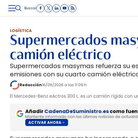
Buscar
LOGÍSTICA
INMOLOGÍSTICA
INTRALOGÍSTICA
CARRETE
LOGÍSTICA
Supermercados masy
camión eléctrico
Supermercados masymas refuerza su estr
emisiones con su cuarto camión eléctric
Redacción
16/06/2026 a las 11:09 h
El Mercedes-Benz eActros 300 L. es un camión rígido con 
Añadir
CadenaDeSuministro.es
como fuent
Mantente informado con las últimas noticias de actuali
ACTIVAR AHORA