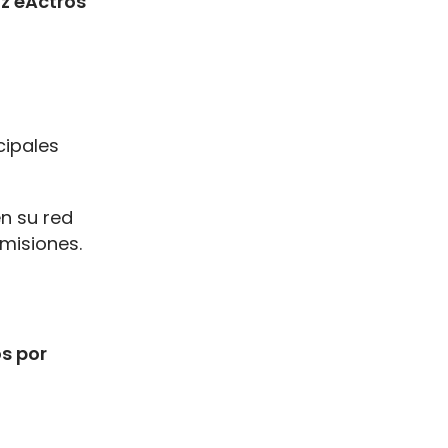
z eActros
cipales
n su red
emisiones.
s por