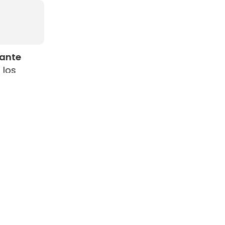
rante
 los
como
s
resenta