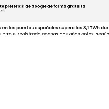
e preferida de Google de forma gratuita.
dad.
 en los puertos españoles superó los 8,1 TWh du
uatro el registrado apenas dos años antes, según
inistrada, que incluye tanto GNL de origen fósil 
enar el depósito de 16 millones de automóviles
.
flota internacional preparada para utilizar este
tructuras y servicios de bunkering
en los puertos
ución está consolidando a España como
uno de lo
istro de combustibles alternativos
destinados al
stro
nce corresponde al avance del
bioGNL, que ya rep