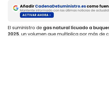
Añadir
CadenaDeSuministro.es
como fuent
Mantente informado con las últimas noticias de actuali
ACTIVAR AHORA
El suministro de
gas natural licuado a buques
2025
, un volumen que multiplica por más de c
datos recopilados por Gasnam. La energía sum
renovable, equivaldría aproximadamente a
ll
Este incremento responde al crecimiento de la 
combustible y al desarrollo de
nuevas infraes
españoles. Gasnam considera que esta evol
principales enclaves europeos para el sumin
transporte marítimo.
El bioGNL supera el 12% del sumini
Uno de los datos más significativos del bala