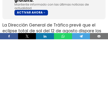
gratuita.
Mantente informado con las últimas noticias de
actualidad.
ACTIVAR AHORA
La Dirección General de Tráfico prevé que el
eclipse total de sol del 12 de agosto dispare los
desplazamientos por carretera hacia las zonas
de mejor visibilidad, en plena temporada alta de
verano. El organismo calcula un aumento del
tráfico de entre el 30% y el 100%, con entre
400.000 y 1,5 millones de viajes adicionales.
La coincidencia entre un fenómeno que dura
apenas unos minutos y un retorno masivo en
muy poco tiempo concentra el riesgo en las
mismas vías que muchos conductores usan
para acercarse a los puntos de observación. Ahí
se suman retenciones, paradas improvisadas,
distracciones al volante y más peatones y