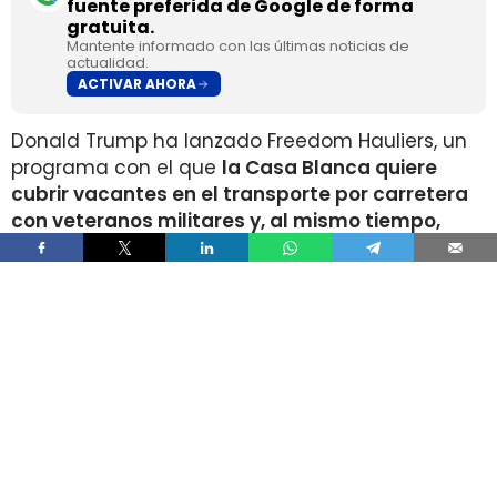
fuente preferida de Google de forma
gratuita.
Mantente informado con las últimas noticias de
actualidad.
ACTIVAR AHORA
Donald Trump ha lanzado Freedom Hauliers, un
programa con el que
la Casa Blanca quiere
cubrir vacantes en el transporte por carretera
con veteranos militares y, al mismo tiempo,
endurecer los controles sobre conductores
comerciales extranjeros
. La medida acelera el
acceso a la licencia de conducir comercial, la
CDL, para quienes ya manejaron vehículos
pesados en el ejército y amplía las facilidades
de entrada para quienes acaban de dejar el
servicio activo.
El plan combina dos movimientos que tensan el
mercado laboral del camión en direcciones