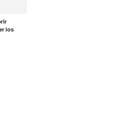
rir
r los
ia de
a las
opuestas.
 por otro,
eros,
26.000
el
ntos del