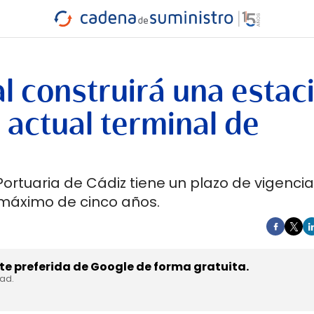
INDUSTRIA
RA
MARÍTIMO
INTERMODAL
PROTAGO
CARRETERA
l construirá una estac
a actual terminal de
ortuaria de Cádiz tiene un plazo de vigenci
áximo de cinco años.
e preferida de Google de forma gratuita.
dad.