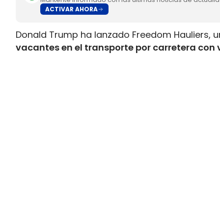
ACTIVAR AHORA
Donald Trump ha lanzado Freedom Hauliers, 
vacantes en el transporte por carretera con 
controles sobre conductores comerciales ex
conducir comercial, la CDL, para quienes ya m
facilidades de entrada para quienes acaban de 
El plan combina dos movimientos que tensan
Por un lado, la administración promete incor
sostiene que ya ha retirado de las carretera
mientras Trump también habló de más de 20.
CDL anuladas tras suspender una prueba de in
Trump acelera la CDL para vet
acceso preferente
La iniciativa permite que los veteranos con e