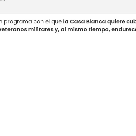
un programa con el que
la Casa Blanca quiere cub
veteranos militares y, al mismo tiempo, endurece
tranjeros
. La medida acelera el acceso a la licenc
anejaron vehículos pesados en el ejército y amplí
dejar el servicio activo.
 el mercado laboral del camión en direcciones 
porar nuevos conductores en cuestión de semanas;
s a más de 24.000 conductores comerciales extranj
000 inmigrantes indocumentados apartados y de 
glés.
eranos y amplía de 12 a 24 meses 
xperiencia militar en vehículos pesados queden exe