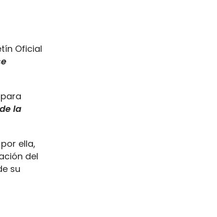
ín Oficial
se
 para
de la
por ella,
ación del
de su