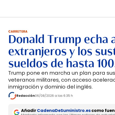
CARRETERA
Donald Trump echa 
extranjeros y los su
sueldos de hasta 100
Trump pone en marcha un plan para susti
veteranos militares, con acceso acelerad
inmigración y dominio del inglés.
Redacción
06/08/2026 a las 6:35 h
Añadir
CadenaDeSuministro.es
como fuent
Mantente informado con las últimas noticias de actuali