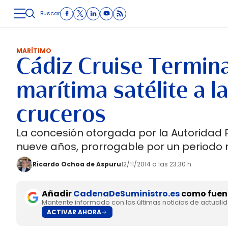
Buscar
LOGÍSTICA
INMOLOGÍSTICA
INTRALOGÍSTICA
CARRETE
MARÍTIMO
Cádiz Cruise Termina
marítima satélite a l
cruceros
La concesión otorgada por la Autoridad P
nueve años, prorrogable por un periodo m
Ricardo Ochoa de Aspuru
12/11/2014 a las 23:30 h
Añadir
CadenaDeSuministro.es
como fuent
Mantente informado con las últimas noticias de actuali
ACTIVAR AHORA